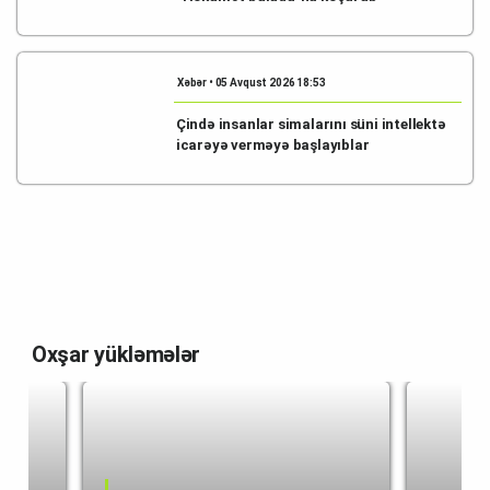
Xəbər • 05 Avqust 2026 18:53
Çində insanlar simalarını süni intellektə
icarəyə verməyə başlayıblar
Oxşar yükləmələr