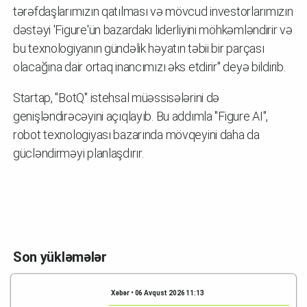
tərəfdaşlarımızın qatılması və mövcud investorlarımızın
dəstəyi 'Figure'ün bazardakı liderliyini möhkəmləndirir və
bu texnologiyanın gündəlik həyatın təbii bir parçası
olacağına dair ortaq inancımızı əks etdirir" deyə bildirib.
Startap, "BotQ" istehsal müəssisələrini də
genişləndirəcəyini açıqlayıb. Bu addımla "Figure AI",
robot texnologiyası bazarında mövqeyini daha da
gücləndirməyi planlaşdırır.
Son yükləmələr
Xəbər • 06 Avqust 2026 11:13