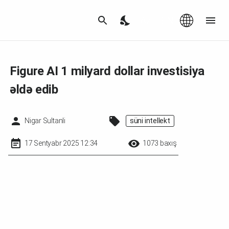
Az
|
EN
Figure AI 1 milyard dollar investisiya
əldə edib
Nigar Sultanli
süni intellekt
17 Sentyabr 2025 12:34
1073 baxış