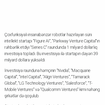
Çoxfunksiyalı insanabənzər robotlar hazırlayan süni
intellekt startapı "Figure AI", "Parkway Venture Capital"ın
rəhbərlik etdiyi “Series C” raundunda 1 milyard dollarlıq
investisiya topladı. Bu investisiya ilə startapın dəyəri 39
milyard dollara yüksəldi.
İnvestisiya raunduna həmçinin "Nvidia", "Macquarie
Capital", "Intel Capital", "Align Ventures", "Tamarack
Global", "LG Technology Ventures", "Salesforce", "T-
Mobile Ventures" və "Qualcomm Ventures" kimi nəhəng
şirkətlər də qoşulub.