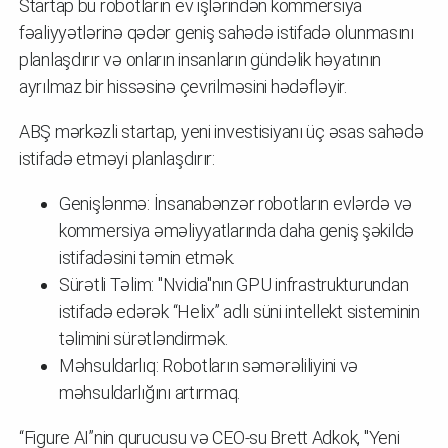
Startap bu robotların ev işlərindən kommersiya
fəaliyyətlərinə qədər geniş sahədə istifadə olunmasını
planlaşdırır və onların insanların gündəlik həyatının
ayrılmaz bir hissəsinə çevrilməsini hədəfləyir.
ABŞ mərkəzli startap, yeni investisiyanı üç əsas sahədə
istifadə etməyi planlaşdırır:
Genişlənmə: İnsanabənzər robotların evlərdə və
kommersiya əməliyyatlarında daha geniş şəkildə
istifadəsini təmin etmək.
Sürətli Təlim: "Nvidia"nın GPU infrastrukturundan
istifadə edərək “Helix” adlı süni intellekt sisteminin
təlimini sürətləndirmək.
Məhsuldarlıq: Robotların səmərəliliyini və
məhsuldarlığını artırmaq.
“Figure AI”nin qurucusu və CEO-su Brett Adkok, "Yeni