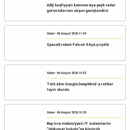
ABŞ kəşfiyyatı kommersiya peyk radar
görüntülərinin alışını genişləndirir
Xəbər • 06 Avqust 2026 11:09
SpaceX raketi Falcon 9 Aya çırpılıb
Xəbər • 06 Avqust 2026 10:53
Türk alim Google DeepMind-a rəhbər
təyin olundu
Xəbər • 06 Avqust 2026 10:29
Beş İcra Hakimiyyəti İT sistemlərini
“Hökumət buludu”na köçürüb