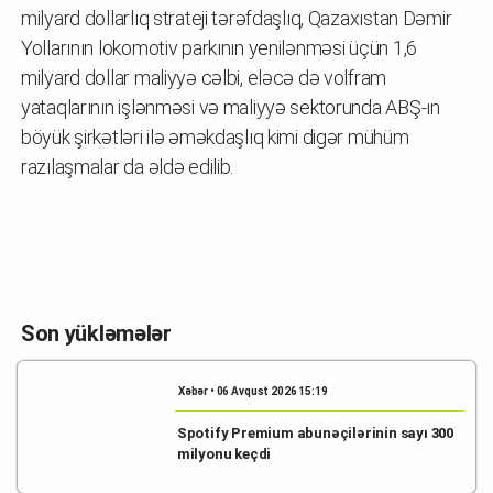
milyard dollarlıq strateji tərəfdaşlıq, Qazaxıstan Dəmir
Yollarının lokomotiv parkının yenilənməsi üçün 1,6
milyard dollar maliyyə cəlbi, eləcə də volfram
yataqlarının işlənməsi və maliyyə sektorunda ABŞ-ın
böyük şirkətləri ilə əməkdaşlıq kimi digər mühüm
razılaşmalar da əldə edilib.
Son yükləmələr
Xəbər • 06 Avqust 2026 15:19
Spotify Premium abunəçilərinin sayı 300
milyonu keçdi