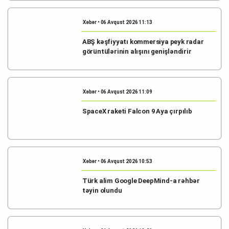
Xəbər • 06 Avqust 2026 11:13
ABŞ kəşfiyyatı kommersiya peyk radar
görüntülərinin alışını genişləndirir
Xəbər • 06 Avqust 2026 11:09
SpaceX raketi Falcon 9 Aya çırpılıb
Xəbər • 06 Avqust 2026 10:53
Türk alim Google DeepMind-a rəhbər
təyin olundu