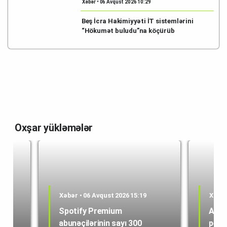
Xəbər • 06 Avqust 2026 10:29
Beş İcra Hakimiyyəti İT sistemlərini
“Hökumət buludu”na köçürüb
Oxşar yükləmələr
Xəbər • 06 Avqust 2026 15:19
Xəbər
Spotify Premium
ABŞ 
abunəçilərinin sayı 300
peyk