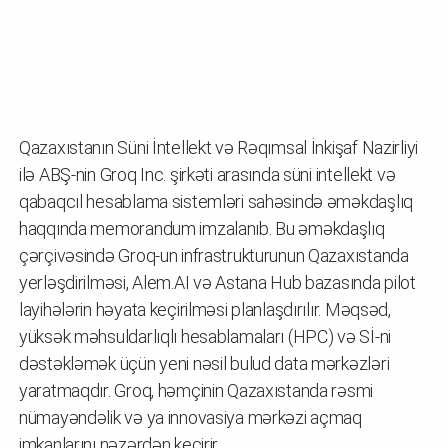
Qazaxıstanın Süni İntellekt və Rəqımsal İnkişaf Nazirliyi
ilə ABŞ-nin Groq Inc. şirkəti arasında süni intellekt və
qabaqcıl hesablama sistemləri sahəsində əməkdaşlıq
haqqında memorandum imzalanıb. Bu əməkdaşlıq
çərçivəsində Groq-un infrastrukturunun Qazaxıstanda
yerləşdirilməsi, Alem.AI və Astana Hub bazasında pilot
layihələrin həyata keçirilməsi planlaşdırılır. Məqsəd,
yüksək məhsuldarlıqlı hesablamaları (HPC) və Sİ-ni
dəstəkləmək üçün yeni nəsil bulud data mərkəzləri
yaratmaqdır. Groq, həmçinin Qazaxıstanda rəsmi
nümayəndəlik və ya innovasiya mərkəzi açmaq
imkanlarını nəzərdən keçirir.