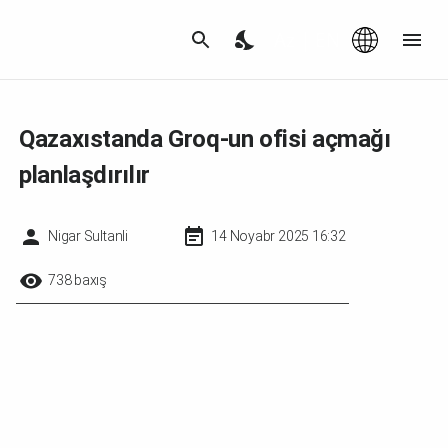
Az
|
EN
Qazaxıstanda Groq-un ofisi açmağı
planlaşdırılır
Nigar Sultanli
14 Noyabr 2025 16:32
738 baxış