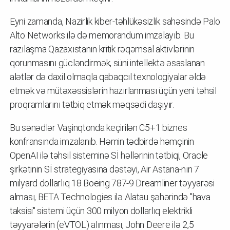
Eyni zamanda, Nazirlik kiber-təhlükəsizlik sahəsində Palo
Alto Networks ilə də memorandum imzalayıb. Bu
razılaşma Qazaxıstanın kritik rəqəmsal aktivlərinin
qorunmasını gücləndirmək, süni intellektə əsaslanan
alətlər də daxil olmaqla qabaqcıl texnologiyalar əldə
etmək və mütəxəssislərin hazırlanması üçün yeni təhsil
proqramlarını tətbiq etmək məqsədi daşıyır.
Bu sənədlər Vaşinqtonda keçirilən C5+1 biznes
konfransında imzalanıb. Həmin tədbirdə həmçinin
OpenAI ilə təhsil sisteminə Sİ həllərinin tətbiqi, Oracle
şirkətinin Sİ strategiyasına dəstəyi, Air Astana-nın 7
milyard dollarlıq 18 Boeing 787-9 Dreamliner təyyarəsi
alması, BETA Technologies ilə Alatau şəhərində "hava
taksisi" sistemi üçün 300 milyon dollarlıq elektrikli
təyyarələrin (eVTOL) alınması, John Deere ilə 2,5