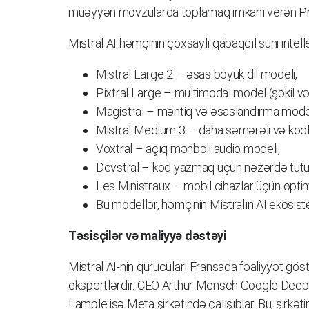
müəyyən mövzularda toplamaq imkanı verən Proj
Mistral AI həmçinin çoxsaylı qabaqcıl süni intellek
Mistral Large 2 – əsas böyük dil modeli,
Pixtral Large – multimodal model (şəkil və
Magistral – məntiq və əsaslandırma modellə
Mistral Medium 3 – daha səmərəli və kodl
Voxtral – açıq mənbəli audio modeli,
Devstral – kod yazmaq üçün nəzərdə tutu
Les Ministraux – mobil cihazlar üçün optim
Bu modellər, həmçinin Mistralın AI ekosiste
Təsisçilər və maliyyə dəstəyi
Mistral AI-nin qurucuları Fransada fəaliyyət gös
ekspertlərdir. CEO Arthur Mensch Google Deep
Lample isə Meta şirkətində çalışıblar. Bu, şirk