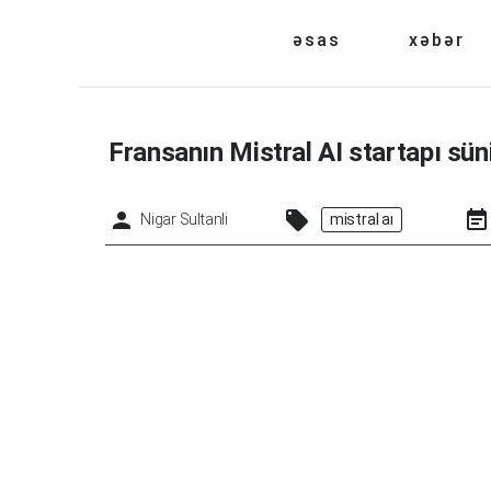
əsas
xəbər
Fransanın Mistral AI startapı süni
Nigar Sultanli
mistral ai