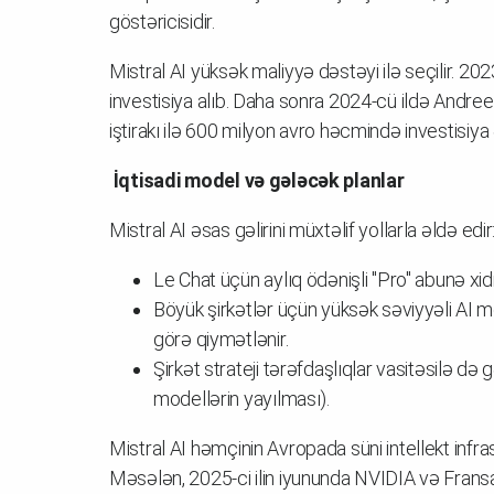
göstəricisidir.
Mistral AI yüksək maliyyə dəstəyi ilə seçilir. 
investisiya alıb. Daha sonra 2024-cü ildə Andre
iştirakı ilə 600 milyon avro həcmində investisiya
İqtisadi model və gələcək planlar
Mistral AI əsas gəlirini müxtəlif yollarla əldə edir
Le Chat üçün aylıq ödənişli "Pro" abunə x
Böyük şirkətlər üçün yüksək səviyyəli AI m
görə qiymətlənir.
Şirkət strateji tərəfdaşlıqlar vasitəsilə d
modellərin yayılması).
Mistral AI həmçinin Avropada süni intellekt infrast
Məsələn, 2025-ci ilin iyununda NVIDIA və Fransan