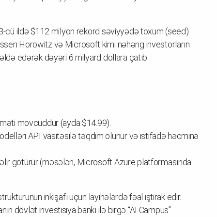
2023-cü ildə $112 milyon rekord səviyyədə toxum (seed)
essen Horowitz və Microsoft kimi nəhəng investorların
 əldə edərək dəyəri 6 milyard dollara çatıb.
:
idməti mövcuddur (ayda $14.99).
odelləri API vasitəsilə təqdim olunur və istifadə həcminə
ə gəlir götürür (məsələn, Microsoft Azure platformasında
rukturunun inkişafı üçün layihələrdə fəal iştirak edir.
ın dövlət investisiya bankı ilə birgə “AI Campus”