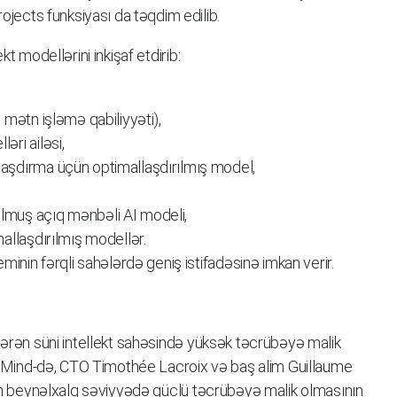
ects funksiyası da təqdim edilib.
t modellərini inkişaf etdirib:
 mətn işləmə qabiliyyəti),
ri ailəsi,
aşdırma üçün optimallaşdırılmış model,
lmuş açıq mənbəli AI modeli,
allaşdırılmış modellər.
minin fərqli sahələrdə geniş istifadəsinə imkan verir.
tərən süni intellekt sahəsində yüksək təcrübəyə malik
Mind-də, CTO Timothée Lacroix və baş alim Guillaume
ətin beynəlxalq səviyyədə güclü təcrübəyə malik olmasının