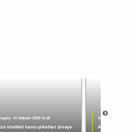
əqalə • 01 Dekabr 2025 16:25
Məqalə • 20 Noyabr
üni intellekt hansı şirkətləri zirvəyə
Amazonda innov