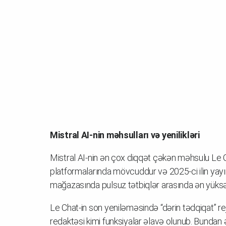
Mistral AI-nin məhsulları və yenilikləri
Mistral AI-nin ən çox diqqət çəkən məhsulu Le Ch
platformalarında mövcuddur və 2025-ci ilin yay
mağazasında pulsuz tətbiqlər arasında ən yüksək
Le Chat-in son yeniləməsində “dərin tədqiqat” rej
redaktəsi kimi funksiyalar əlavə olunub. Bundan ə