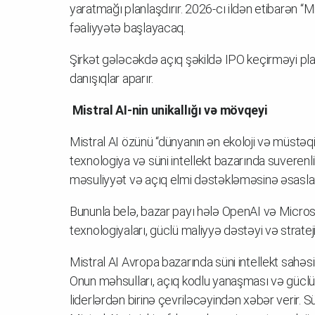
yaratmağı planlaşdırır. 2026-cı ildən etibarən “
fəaliyyətə başlayacaq.
Şirkət gələcəkdə açıq şəkildə IPO keçirməyi pl
danışıqlar aparır.
Mistral AI-nin unikallığı və mövqeyi
Mistral AI özünü “dünyanın ən ekoloji və müstəqil
texnologiya və süni intellekt bazarında suverenli
məsuliyyət və açıq elmi dəstəkləməsinə əsaslan
Bununla belə, bazar payı hələ OpenAI və Micros
texnologiyaları, güclü maliyyə dəstəyi və strat
Mistral AI Avropa bazarında süni intellekt sahəsin
Onun məhsulları, açıq kodlu yanaşması və güclü 
liderlərdən birinə çevriləcəyindən xəbər verir. S