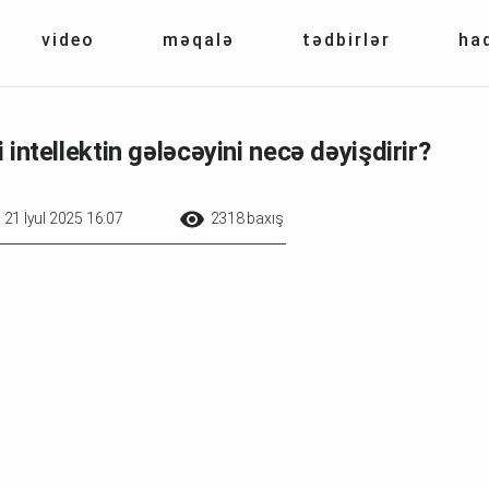
video
məqalə
tədbirlər
ha
 intellektin gələcəyini necə dəyişdirir?
21 İyul 2025 16:07
2318 baxış