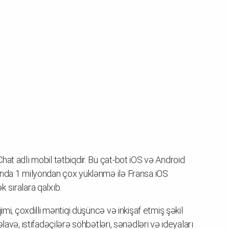
at adlı mobil tətbiqdir. Bu çat-bot iOS və Android
ında 1 milyondan çox yüklənmə ilə Fransa iOS
 sıralara qalxıb.
imi, çoxdilli məntiqi düşüncə və inkişaf etmiş şəkil
lavə, istifadəçilərə söhbətləri, sənədləri və ideyaları