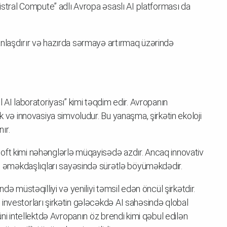
Mistral Compute” adlı Avropa əsaslı AI platforması da
anlaşdırır və hazırda sərmayə artırmaq üzərində
 AI laboratoriyası” kimi təqdim edir. Avropanın
k və innovasiya simvoludur. Bu yanaşma, şirkətin ekoloji
ır.
oft kimi nəhənglərlə müqayisədə azdır. Ancaq innovativ
eji əməkdaşlıqları sayəsində sürətlə böyüməkdədir.
də müstəqilliyi və yeniliyi təmsil edən öncül şirkətdir.
investorları şirkətin gələcəkdə AI sahəsində qlobal
üni intellektdə Avropanın öz brendi kimi qəbul edilən