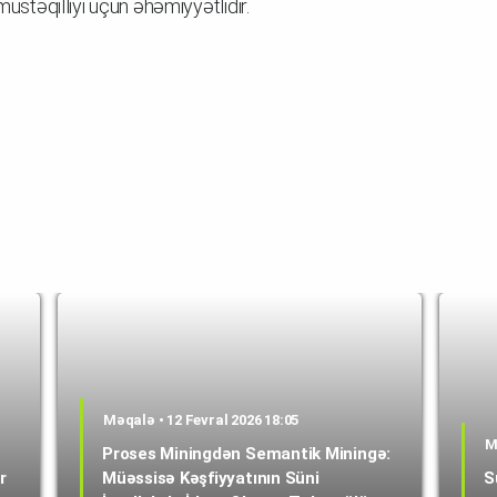
müstəqilliyi üçün əhəmiyyətlidir.
Məqalə • 12 Fevral 2026 18:05
M
Proses Miningdən Semantik Miningə:
r
Müəssisə Kəşfiyyatının Süni
S