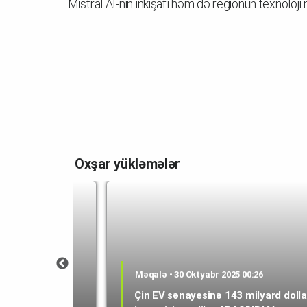
Mistral AI-nin inkişafı həm də regionun texnoloji 
Oxşar yükləmələr
 11:53
Məqalə • 30 Oktyabr 2025 00:26
lun bazara
Çin EV sənayesinə 143 milyard dolla