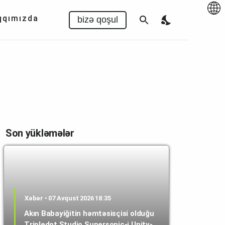
Az
|
EN
qqımızda
bizə qoşul
Son yükləmələr
Xəbər • 07 Avqust 2026 18:35
Akın Babayiğitin həmtəsisçisi olduğu
Tripledot Studio Supersonic-i Unity-