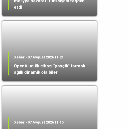
maliyyə nəzarəti funksiyası təqdim
etdi
Xəbər • 07 Avqust 2026 11:21
OpenAI-ın ilk cihazı "ponçik" formalı
ağıllı dinamik ola bilər
Xəbər • 07 Avqust 2026 11:15