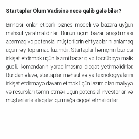
Startaplar Ölüm Vadisinə necə qalib gələ bilər?
Birincisi, onlar etibarlı biznes modeli və bazara uyğun
məhsul yaratmalıdırlar. Bunun üçün bazar araşdırması
aparmaq və potensial müştərilərin ehtiyaclarını anlamaq
üçün rəy toplamaq lazımdır. Startaplar həmçinin biznesi
inkişaf etdirmək üçün lazımi bacarıq və təcrübəyə malik
güclü komandanın yaradılmasına diqqət yetirməlidirlər.
Bundan əlavə, startaplar məhsul və ya texnologiyalarını
inkişaf etdirməyə davam etmək üçün lazım olan maliyyə
və resursları təmin etmək üçün potensial investorlar və
müştərilərlə əlaqələr qurmağa diqqət etməlidirlər.