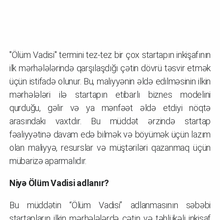
"Ölüm Vadisi" termini tez-tez bir çox startapın inkişafının
ilk mərhələlərində qarşılaşdığı çətin dövrü təsvir etmək
üçün istifadə olunur. Bu, maliyyənin əldə edilməsinin ilkin
mərhələləri ilə startapın etibarlı biznes modelini
qurduğu, gəlir və ya mənfəət əldə etdiyi nöqtə
arasındakı vaxtdır. Bu müddət ərzində startap
fəaliyyətinə davam edə bilmək və böyümək üçün lazım
olan maliyyə, resurslar və müştəriləri qazanmaq üçün
mübarizə aparmalıdır.
Niyə Ölüm Vadisi adlanır?
Bu müddətin “Ölüm Vadisi” adlanmasının səbəbi
startapların ilkin mərhələlərdə çətin və təhlükəli inkişaf