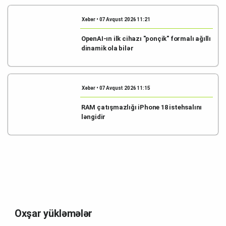
Xəbər • 07 Avqust 2026 11:21
OpenAI-ın ilk cihazı "ponçik" formalı ağıllı
dinamik ola bilər
Xəbər • 07 Avqust 2026 11:15
RAM çatışmazlığı iPhone 18 istehsalını
ləngidir
Oxşar yükləmələr