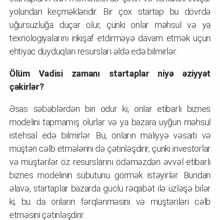
yolundan keçməkləridir. Bir çox startap bu dövrdə
uğursuzluğa düçar olur, çünki onlar məhsul və ya
texnologiyalarını inkişaf etdirməyə davam etmək üçün
ehtiyac duyduqları resursları əldə edə bilmirlər.
Ölüm Vadisi zamanı startaplar niyə əziyyət
çəkirlər?
Əsas səbəblərdən biri odur ki, onlar etibarlı biznes
modelini tapmamış olurlar və ya bazara uyğun məhsul
istehsal edə bilmirlər. Bu, onların maliyyə vəsaiti və
müştəri cəlb etmələrini də çətinləşdirir, çünki investorlar
və müştərilər öz resurslarını ödəməzdən əvvəl etibarlı
biznes modelinin sübutunu görmək istəyirlər. Bundan
əlavə, startaplar bazarda güclü rəqabət ilə üzləşə bilər
ki, bu da onların fərqlənməsini və müştəriləri cəlb
etməsini çətinləşdirir.