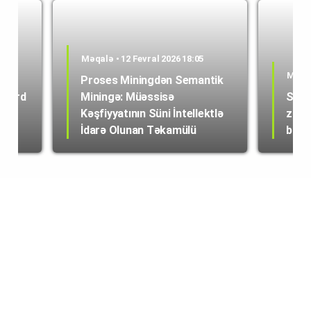
Məqalə • 12 Fevral 2026 18:05
26
Məqal
Proses Miningdən Semantik
ilyard
Miningə: Müəssisə
Süni 
Kəşfiyyatının Süni İntellektlə
zirvə
İdarə Olunan Təkamülü
batı
© copyright 2022 | tech.az | info@tech.az