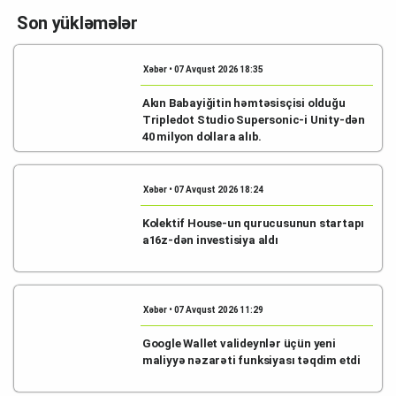
Son yükləmələr
Xəbər • 07 Avqust 2026 18:35
Akın Babayiğitin həmtəsisçisi olduğu
Tripledot Studio Supersonic-i Unity-dən
40 milyon dollara alıb.
Xəbər • 07 Avqust 2026 18:24
Kolektif House-un qurucusunun startapı
a16z-dən investisiya aldı
Xəbər • 07 Avqust 2026 11:29
Google Wallet valideynlər üçün yeni
maliyyə nəzarəti funksiyası təqdim etdi