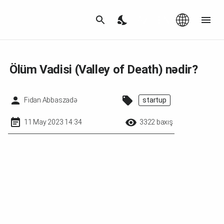
Az
|
EN
Ölüm Vadisi (Valley of Death) nədir?
Fidan Abbaszadə
startup
11 May 2023 14:34
3322 baxış