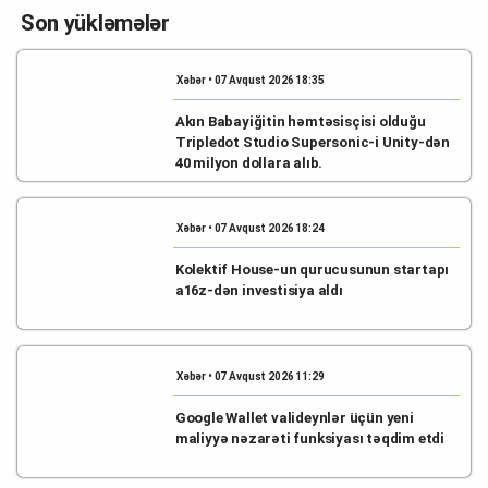
Son yükləmələr
Xəbər • 07 Avqust 2026 18:35
Akın Babayiğitin həmtəsisçisi olduğu
Tripledot Studio Supersonic-i Unity-dən
40 milyon dollara alıb.
Xəbər • 07 Avqust 2026 18:24
Kolektif House-un qurucusunun startapı
a16z-dən investisiya aldı
Xəbər • 07 Avqust 2026 11:29
Google Wallet valideynlər üçün yeni
maliyyə nəzarəti funksiyası təqdim etdi