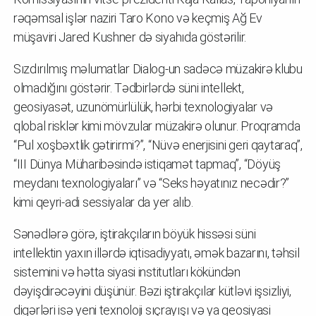
rəqəmsal işlər naziri Taro Kono və keçmiş Ağ Ev
müşaviri Jared Kushner də siyahıda göstərilir.
Sızdırılmış məlumatlar Dialog-un sadəcə müzakirə klubu
olmadığını göstərir. Tədbirlərdə süni intellekt,
geosiyasət, uzunömürlülük, hərbi texnologiyalar və
qlobal risklər kimi mövzular müzakirə olunur. Proqramda
“Pul xoşbəxtlik gətirirmi?”, “Nüvə enerjisini geri qaytaraq”,
“III Dünya Müharibəsində istiqamət tapmaq”, “Döyüş
meydanı texnologiyaları” və “Seks həyatınız necədir?”
kimi qeyri-adi sessiyalar da yer alıb.
Sənədlərə görə, iştirakçıların böyük hissəsi süni
intellektin yaxın illərdə iqtisadiyyatı, əmək bazarını, təhsil
sistemini və hətta siyasi institutları kökündən
dəyişdirəcəyini düşünür. Bəzi iştirakçılar kütləvi işsizliyi,
digərləri isə yeni texnoloji sıçrayışı və ya geosiyasi