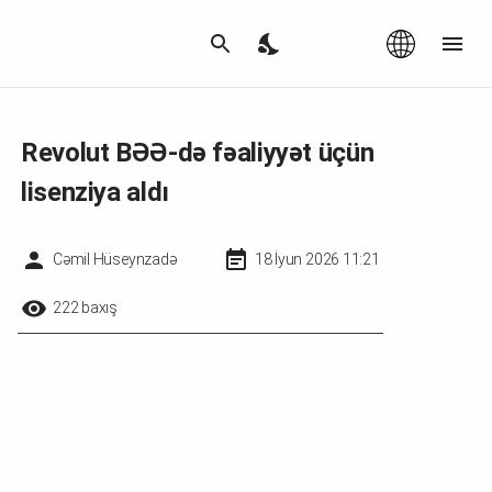
Az
|
EN
Revolut BƏƏ-də fəaliyyət üçün
lisenziya aldı
Cəmil Hüseynzadə
18 İyun 2026 11:21
222 baxış