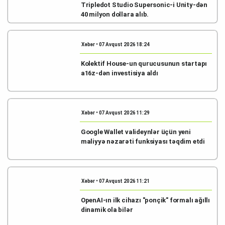
Tripledot Studio Supersonic-i Unity-dən
40 milyon dollara alıb.
Xəbər • 07 Avqust 2026 18:24
Kolektif House-un qurucusunun startapı
a16z-dən investisiya aldı
Xəbər • 07 Avqust 2026 11:29
Google Wallet valideynlər üçün yeni
maliyyə nəzarəti funksiyası təqdim etdi
Xəbər • 07 Avqust 2026 11:21
OpenAI-ın ilk cihazı "ponçik" formalı ağıllı
dinamik ola bilər