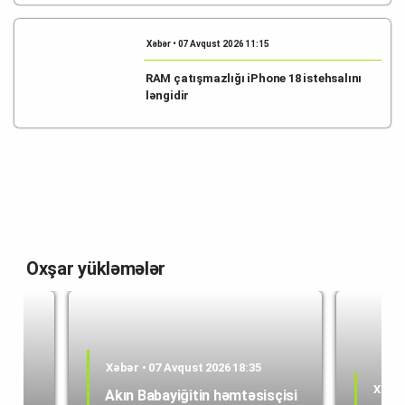
Xəbər • 07 Avqust 2026 11:15
RAM çatışmazlığı iPhone 18 istehsalını
ləngidir
Oxşar yükləmələr
Xəbər • 07 Avqust 2026 18:35
Xəbər
Akın Babayiğitin həmtəsisçisi