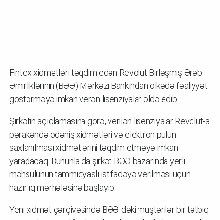
Fintex xidmətləri təqdim edən Revolut Birləşmiş Ərəb
Əmirliklərinin (BƏƏ) Mərkəzi Bankından ölkədə fəaliyyət
göstərməyə imkan verən lisenziyalar əldə edib.
Şirkətin açıqlamasına görə, verilən lisenziyalar Revolut-a
pərakəndə ödəniş xidmətləri və elektron pulun
saxlanılması xidmətlərini təqdim etməyə imkan
yaradacaq. Bununla da şirkət BƏƏ bazarında yerli
məhsulunun tammiqyaslı istifadəyə verilməsi üçün
hazırlıq mərhələsinə başlayıb.
Yeni xidmət çərçivəsində BƏƏ-dəki müştərilər bir tətbiq