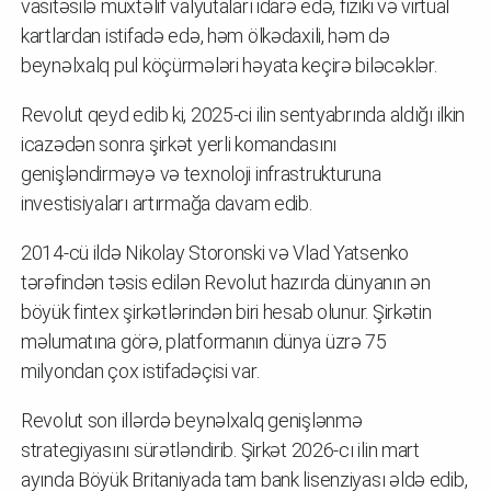
vasitəsilə müxtəlif valyutaları idarə edə, fiziki və virtual
kartlardan istifadə edə, həm ölkədaxili, həm də
beynəlxalq pul köçürmələri həyata keçirə biləcəklər.
Revolut qeyd edib ki, 2025-ci ilin sentyabrında aldığı ilkin
icazədən sonra şirkət yerli komandasını
genişləndirməyə və texnoloji infrastrukturuna
investisiyaları artırmağa davam edib.
2014-cü ildə Nikolay Storonski və Vlad Yatsenko
tərəfindən təsis edilən Revolut hazırda dünyanın ən
böyük fintex şirkətlərindən biri hesab olunur. Şirkətin
məlumatına görə, platformanın dünya üzrə 75
milyondan çox istifadəçisi var.
Revolut son illərdə beynəlxalq genişlənmə
strategiyasını sürətləndirib. Şirkət 2026-cı ilin mart
ayında Böyük Britaniyada tam bank lisenziyası əldə edib,