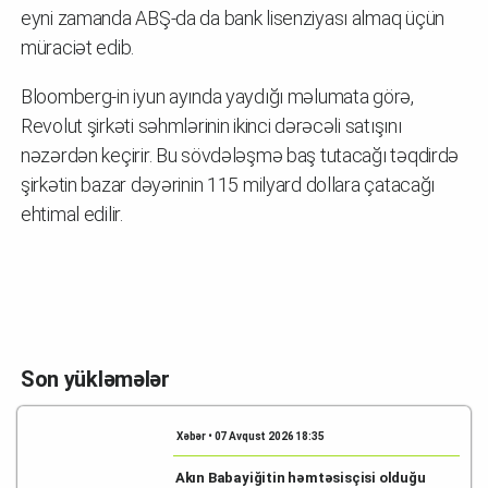
eyni zamanda ABŞ-da da bank lisenziyası almaq üçün
müraciət edib.
Bloomberg-in iyun ayında yaydığı məlumata görə,
Revolut şirkəti səhmlərinin ikinci dərəcəli satışını
nəzərdən keçirir. Bu sövdələşmə baş tutacağı təqdirdə
şirkətin bazar dəyərinin 115 milyard dollara çatacağı
ehtimal edilir.
Son yükləmələr
Xəbər • 07 Avqust 2026 18:35
Akın Babayiğitin həmtəsisçisi olduğu