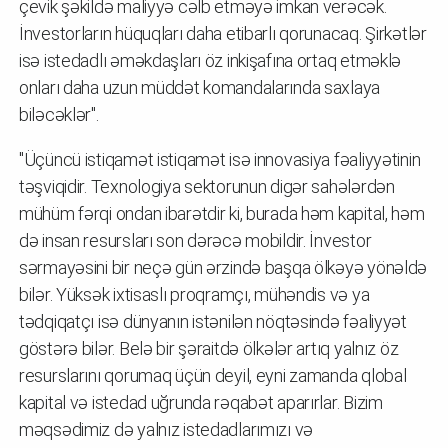
çevik şəkildə maliyyə cəlb etməyə imkan verəcək.
İnvestorların hüquqları daha etibarlı qorunacaq. Şirkətlər
isə istedadlı əməkdaşları öz inkişafına ortaq etməklə
onları daha uzun müddət komandalarında saxlaya
biləcəklər".
"Üçüncü istiqamət istiqamət isə innovasiya fəaliyyətinin
təşviqidir. Texnologiya sektorunun digər sahələrdən
mühüm fərqi ondan ibarətdir ki, burada həm kapital, həm
də insan resursları son dərəcə mobildir. İnvestor
sərmayəsini bir neçə gün ərzində başqa ölkəyə yönəldə
bilər. Yüksək ixtisaslı proqramçı, mühəndis və ya
tədqiqatçı isə dünyanın istənilən nöqtəsində fəaliyyət
göstərə bilər. Belə bir şəraitdə ölkələr artıq yalnız öz
resurslarını qorumaq üçün deyil, eyni zamanda qlobal
kapital və istedad uğrunda rəqabət aparırlar. Bizim
məqsədimiz də yalnız istedadlarımızı və