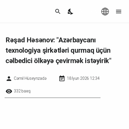
Az
|
EN
Rəşad Həsənov: "Azərbaycanı
texnologiya şirkətləri qurmaq üçün
cəlbedici ölkəyə çevirmək istəyirik"
Cəmil Hüseynzadə
18 İyun 2026 12:34
332 baxış