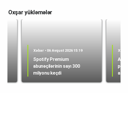
Oxşar yükləmələr
Xəbər • 06 Avqust 2026 15:19
Xəbər
Spotify Premium
ABŞ 
abunəçilərinin sayı 300
peyk
milyonu keçdi
alışı