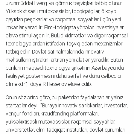
uzunmüddətli vergi və gömrük təşviqləri tətbiq olunur.
Yüksəkixtisaslı mütəxəssislər, tədqiqatçılar, ölkəyə
qayıdan peşəkarlar və rəqəmsal səyyahlar üçün yeni
imkanlar yaradılır. Elmi-tədqiqata yönələn investisiyalar
əlavə stimullaşdırılır. Bulud xidmətləri və digər rəqəmsal
texnologiyalardan istifadəni təşviq edən mexanizmlər
tətbiq edilir. Dövlət satınalmalarında innovativ
məhsulların iştirakını artıran yeni alətlər yaradılır. Bütün
bunların məqsədi texnologiya şirkətinin Azərbaycanda
fəaliyyət göstərməsini daha sərfəli və daha cəlbedici
etməkdir",- deyə R.Həsənov əlavə edib.
Onun sözlərinə görə, bu paketdən faydalananlar yalnız
startaplar deyil: "Buraya innovativ sahibkarlar, investorlar,
vençur fondları, kraudfandinq platformaları,
yüksəkixtisaslı mütəxəssislər, rəqəmsal səyyahlar,
universitetlər, elmi-tədqiqat institutları, dövlət qurumları