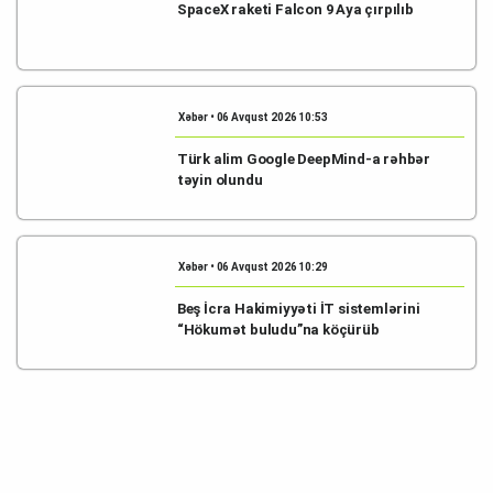
SpaceX raketi Falcon 9 Aya çırpılıb
Xəbər • 06 Avqust 2026 10:53
Türk alim Google DeepMind-a rəhbər
təyin olundu
Xəbər • 06 Avqust 2026 10:29
Beş İcra Hakimiyyəti İT sistemlərini
“Hökumət buludu”na köçürüb