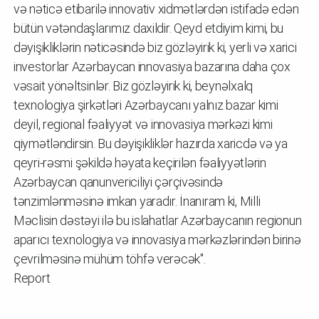
və nəticə etibarilə innovativ xidmətlərdən istifadə edən
bütün vətəndaşlarımız daxildir. Qeyd etdiyim kimi, bu
dəyişikliklərin nəticəsində biz gözləyirik ki, yerli və xarici
investorlar Azərbaycan innovasiya bazarına daha çox
vəsait yönəltsinlər. Biz gözləyirik ki, beynəlxalq
texnologiya şirkətləri Azərbaycanı yalnız bazar kimi
deyil, regional fəaliyyət və innovasiya mərkəzi kimi
qiymətləndirsin. Bu dəyişikliklər hazırda xaricdə və ya
qeyri-rəsmi şəkildə həyata keçirilən fəaliyyətlərin
Azərbaycan qanunvericiliyi çərçivəsində
tənzimlənməsinə imkan yaradır. İnanıram ki, Milli
Məclisin dəstəyi ilə bu islahatlar Azərbaycanın regionun
aparıcı texnologiya və innovasiya mərkəzlərindən birinə
çevrilməsinə mühüm töhfə verəcək".
Report