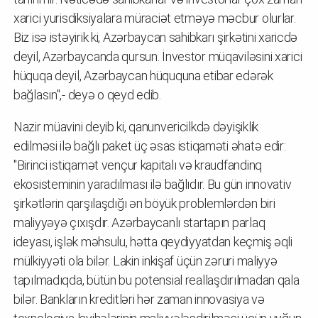
xarici yurisdiksiyalara müraciət etməyə məcbur olurlar.
Biz isə istəyirik ki, Azərbaycan sahibkarı şirkətini xaricdə
deyil, Azərbaycanda qursun. İnvestor müqaviləsini xarici
hüquqa deyil, Azərbaycan hüququna etibar edərək
bağlasın",- deyə o qeyd edib.
Nazir müavini deyib ki, qanunvericilkdə dəyişiklik
edilməsi ilə bağlı paket üç əsas istiqaməti əhatə edir:
"Birinci istiqamət vençur kapitalı və kraudfandinq
ekosisteminin yaradılması ilə bağlıdır. Bu gün innovativ
şirkətlərin qarşılaşdığı ən böyük problemlərdən biri
maliyyəyə çıxışdır. Azərbaycanlı startapın parlaq
ideyası, işlək məhsulu, hətta qeydiyyatdan keçmiş əqli
mülkiyyəti ola bilər. Lakin inkişaf üçün zəruri maliyyə
tapılmadıqda, bütün bu potensial reallaşdırılmadan qala
bilər. Bankların kreditləri hər zaman innovasiya və