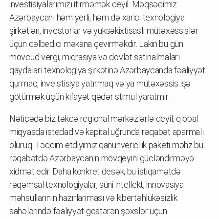
investisiyalarımızı itirməmək deyil. Məqsədimiz
Azərbaycanı həm yerli, həm də xarici texnologiya
şirkətləri, investorlar və yüksəkixtisaslı mütəxəssislər
üçün cəlbedici məkana çevirməkdir. Lakin bu gün
mövcud vergi, miqrasiya və dövlət satınalmaları
qaydaları texnologiya şirkətinə Azərbaycanda fəaliyyət
qurmaq, inve stisiya yatırmaq və ya mütəxəssis işə
götürmək üçün kifayət qədər stimul yaratmır.
Nəticədə biz təkcə regional mərkəzlərlə deyil, qlobal
miqyasda istedad və kapital uğrunda rəqabət aparmalı
oluruq. Təqdim etdiyimiz qanunvericilik paketi məhz bu
rəqabətdə Azərbaycanın mövqeyini gücləndirməyə
xidmət edir. Daha konkret desək, bu istiqamətdə
rəqəmsal texnologiyalar, süni intellekt, innovasiya
məhsullarının hazırlanması və kibertəhlükəsizlik
sahələrində fəaliyyət göstərən şəxslər üçün