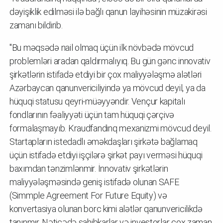
dəyişiklik edilməsi ilə bağlı qanun layihəsinin müzakirəsi
zamanı bildirib.
"Bu məqsədə nail olmaq üçün ilk növbədə mövcud
problemləri aradan qaldırmalıyıq. Bu gün gənc innovativ
şirkətlərin istifadə etdiyi bir çox maliyyələşmə alətləri
Azərbaycan qanunvericiliyində ya mövcud deyil, ya da
hüquqi statusu qeyri-müəyyəndir. Vençur kapitalı
fondlarının fəaliyyəti üçün tam hüquqi çərçivə
formalaşmayıb. Kraudfandinq mexanizmi mövcud deyil.
Startapların istedadlı əməkdaşları şirkətə bağlamaq
üçün istifadə etdiyi işçilərə şirkət payı verməsi hüquqi
baxımdan tənzimlənmir. İnnovativ şirkətlərin
maliyyələşməsində geniş istifadə olunan SAFE
(Simmple Agreement For Future Equity) və
konvertasiya olunan borc kimi alətlər qanunvericilikdə
tanınmır. Nəticədə sahibkarlar və investorlar çox zaman