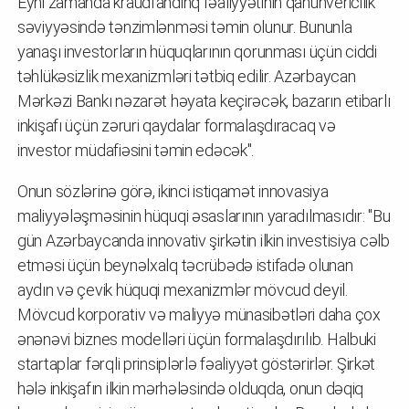
Eyni zamanda kraudfandinq fəaliyyətinin qanunvericilik
səviyyəsində tənzimlənməsi təmin olunur. Bununla
yanaşı investorların hüquqlarının qorunması üçün ciddi
təhlükəsizlik mexanizmləri tətbiq edilir. Azərbaycan
Mərkəzi Bankı nəzarət həyata keçirəcək, bazarın etibarlı
inkişafı üçün zəruri qaydalar formalaşdıracaq və
investor müdafiəsini təmin edəcək".
Onun sözlərinə görə, ikinci istiqamət innovasiya
maliyyələşməsinin hüquqi əsaslarının yaradılmasıdır: "Bu
gün Azərbaycanda innovativ şirkətin ilkin investisiya cəlb
etməsi üçün beynəlxalq təcrübədə istifadə olunan
aydın və çevik hüquqi mexanizmlər mövcud deyil.
Mövcud korporativ və maliyyə münasibətləri daha çox
ənənəvi biznes modelləri üçün formalaşdırılıb. Halbuki
startaplar fərqli prinsiplərlə fəaliyyət göstərirlər. Şirkət
hələ inkişafın ilkin mərhələsində olduqda, onun dəqiq