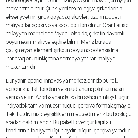
texnologiya layihələrinin maliyyələşdirilməsi üçün uyğun
mexanizm olmur. Çünki yeni texnologiya şirkətlərinin
əksəriyyətinin girov qoyacaq aktivləri, uzunmüddətli
maliyyə tarixçəsi və ya sabit gəlirləri olmur. Qrantlar isə
müəyyən mərhələdə faydalı olsa da, şirkətin davamlı
böyüməsini maliyyələşdirə bilmir. Məhz burada
çatışmayan element şirkətin böyümə potensialına
inanaraq onun inkişafına sərmayə yatıran maliyyə
mexanizmidir.
Dünyanın aparıcı innovasiya mərkəzlərində bu rolu
vençur kapitalı fondları və kraudfandinq platformaları
yerinə yetirir. Azərbaycanda isə bu sahənin inkişafı üçün
indiyədək tam və müasir hüquqi çərçivə formalaşmayıb.
Təklif etdiyimiz dəyişikliklərin məqsədi məhz bu boşluğu
aradan qaldırmaqdır. Bu paketlə vençur kapitalı
fondlarının fəaliyyəti üçün aydın hüquqi çərçivə yaradılır.