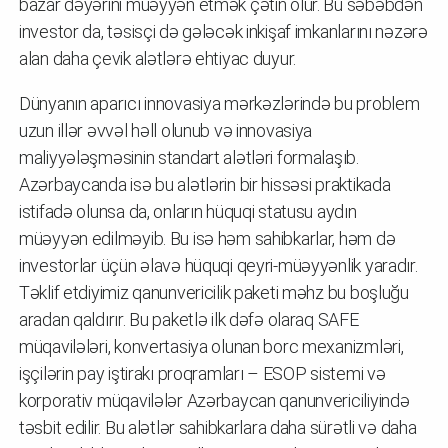
bazar dəyərini müəyyən etmək çətin olur. Bu səbəbdən
investor da, təsisçi də gələcək inkişaf imkanlarını nəzərə
alan daha çevik alətlərə ehtiyac duyur.
Dünyanın aparıcı innovasiya mərkəzlərində bu problem
uzun illər əvvəl həll olunub və innovasiya
maliyyələşməsinin standart alətləri formalaşıb.
Azərbaycanda isə bu alətlərin bir hissəsi praktikada
istifadə olunsa da, onların hüquqi statusu aydın
müəyyən edilməyib. Bu isə həm sahibkarlar, həm də
investorlar üçün əlavə hüquqi qeyri-müəyyənlik yaradır.
Təklif etdiyimiz qanunvericilik paketi məhz bu boşluğu
aradan qaldırır. Bu paketlə ilk dəfə olaraq SAFE
müqavilələri, konvertasiya olunan borc mexanizmləri,
işçilərin pay iştirakı proqramları – ESOP sistemi və
korporativ müqavilələr Azərbaycan qanunvericiliyində
təsbit edilir. Bu alətlər sahibkarlara daha sürətli və daha