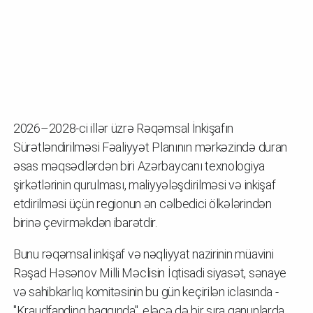
2026–2028-ci illər üzrə Rəqəmsal İnkişafın
Sürətləndirilməsi Fəaliyyət Planının mərkəzində duran
əsas məqsədlərdən biri Azərbaycanı texnologiya
şirkətlərinin qurulması, maliyyələşdirilməsi və inkişaf
etdirilməsi üçün regionun ən cəlbedici ölkələrindən
birinə çevirməkdən ibarətdir.
Bunu rəqəmsal inkişaf və nəqliyyat nazirinin müavini
Rəşad Həsənov Milli Məclisin İqtisadi siyasət, sənaye
və sahibkarlıq komitəsinin bu gün keçirilən iclasında -
"Kraudfandinq haqqında", eləcə də bir sıra qanunlarda