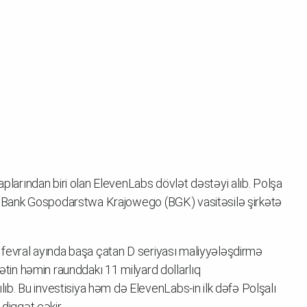
aplarından biri olan ElevenLabs dövlət dəstəyi alıb. Polşa
nkı Bank Gospodarstwa Krajowego (BGK) vasitəsilə şirkətə
n fevral ayında başa çatan D seriyası maliyyələşdirmə
kətin həmin raunddakı 11 milyard dollarlıq
b. Bu investisiya həm də ElevenLabs-in ilk dəfə Polşalı
 diqqət çəkir.