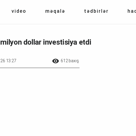
video
məqalə
tədbirlər
ha
ilyon dollar investisiya etdi
026 13:27
612 baxış