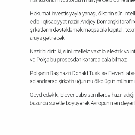
Hökumət investisiyayla yanaşı, ölkənin süni inte
edib. İqtisadiyyat naziri Andjey Domanşki tərəfi
şirkətlərini dəstəkləmək məqsədilə kapitalı, tex
araya gətirəcək.
Nazir bildirib ki, süni intellekt vaxtilə elektrik və 
və Polşa bu prosesdən kənarda qala bilməz.
Polşanın Baş naziri Donald Tusk isə ElevenLabs-i
adlandıraraq şirkətin uğurunu ölkə üçün mühüm na
Qeyd edək ki, ElevenLabs son illərdə hazırladığı s
bazarda sürətlə böyüyərək Avropanın ən dəyərli A