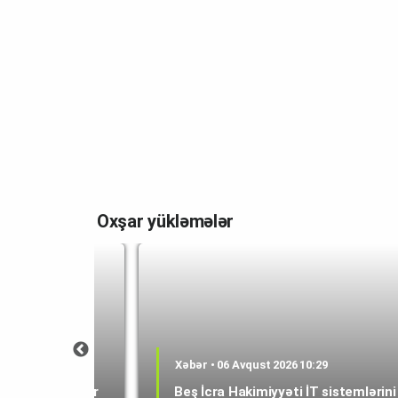
Oxşar yükləmələr
0:53
Xəbər • 06 Avqust 2026 10:29
epMind-a rəhbər
Beş İcra Hakimiyyəti İT sistemlərini