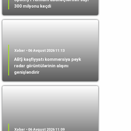
300 milyonu keçdi
Xəbər • 06 Avqust 2026 11:13
ABŞ kəşfiyyatı kommersiya peyk
radar görüntülərinin alışını
genişləndirir
Xəbər • 06 Avqust 2026 11:09