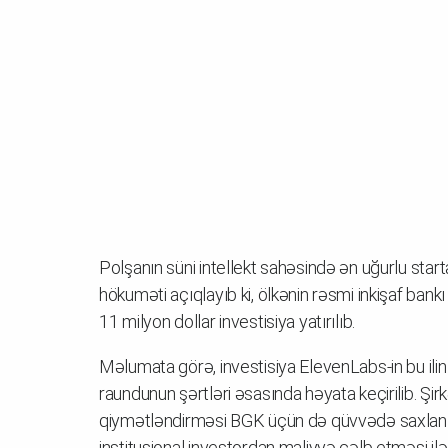
Polşanın süni intellekt sahəsində ən uğurlu start
hökuməti açıqlayıb ki, ölkənin rəsmi inkişaf ba
11 milyon dollar investisiya yatırılıb.
Məlumata görə, investisiya ElevenLabs-in bu ili
raundunun şərtləri əsasında həyata keçirilib. Şir
qiymətləndirməsi BGK üçün də qüvvədə saxlanılı
institusional investordan maliyyə cəlb etməsi ilə