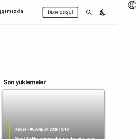
Az
|
EN
qqımızda
bizə qoşul
Son yükləmələr
Xəbər • 06 Avqust 2026 15:19
Spotify Premium abunəçilərinin sayı