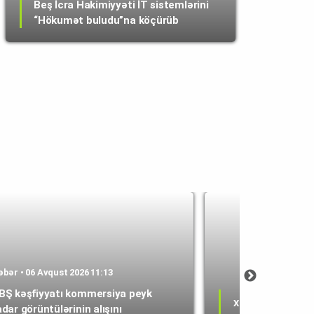
Beş İcra Hakimiyyəti İT sistemlərini
“Hökumət buludu”na köçürüb
əbər • 06 Avqust 2026 11:13
BŞ kəşfiyyatı kommersiya peyk
Xəbər • 06 Avqust 
adar görüntülərinin alışını