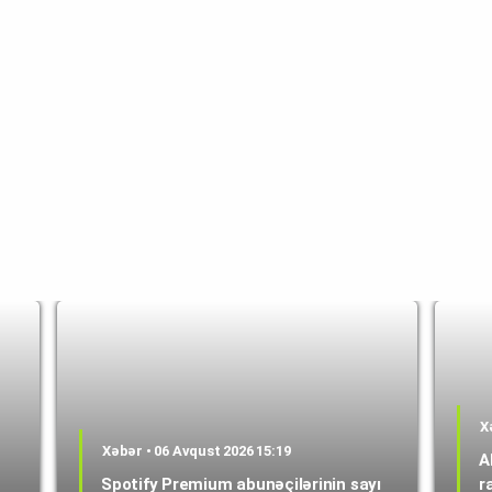
X
Xəbər • 06 Avqust 2026 15:19
A
Spotify Premium abunəçilərinin sayı
r