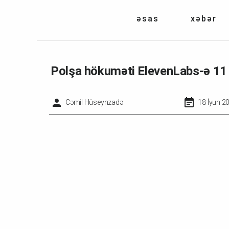
əsas
xəbər
Polşa hökuməti ElevenLabs-ə 11 m
Cəmil Hüseynzadə
18 İyun 2