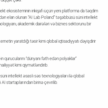
llekt ekosisteminin inkişafı üçün yeni platforma da təqdim
ndən elan olunan “AI Lab Poland” təşəbbüsü süni intellekt
nologiyanı, akademik dairələri və biznes sektorunu bir
internetin yaratdığı təsir kimi qlobal iqtisadiyyatı dəyişdirir
n qurucularını “dünyanı fəth edən polyaklar”
iliyyət kimi qiymətləndirib.
üni intellekt əsaslı səs texnologiyaları ilə qlobal
I startaplarından birinə çevrilib.