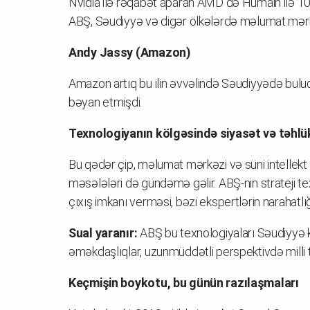
Nvidia ilə rəqabət aparan AMD də Humain ilə 10 
ABŞ, Səudiyyə və digər ölkələrdə məlumat mərkəz
Andy Jassy (Amazon)
Amazon artıq bu ilin əvvəlində Səudiyyədə bul
bəyan etmişdi.
Texnologiyanın kölgəsində siyasət və təhlük
Bu qədər çip, məlumat mərkəzi və süni intellekt
məsələləri də gündəmə gəlir. ABŞ-nin strateji te
çıxış imkanı verməsi, bəzi ekspertlərin narahatl
Sual yaranır:
ABŞ bu texnologiyaları Səudiyyə 
əməkdaşlıqlar, uzunmüddətli perspektivdə milli t
Keçmişin boykotu, bu günün razılaşmaları