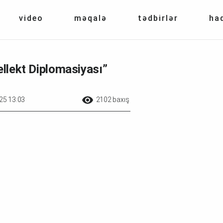
video
məqalə
tədbirlər
ha
ellekt Diplomasiyası”
25 13:03
2102 baxış