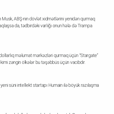
 Musk, ABŞ-nin dövlət xidmətlərini yenidən qurmaq
qlaşsa da, tədbirdəki varlığı onun hələ də Trampa
dollarlıq məlumat mərkəzləri qurmaq üçün “Stargate”
 kimi zəngin ölkələr bu təşəbbüs üçün vacibdir.
 yeni süni intellekt startapı Humain ilə böyük razılaşma