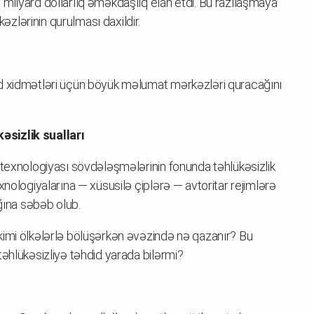
milyard dollarlıq əməkdaşlıq elan etdi. Bu razılaşmaya
lərinin qurulması daxildir.
ud xidmətləri üçün böyük məlumat mərkəzləri quracağını
əsizlik sualları
 texnologiyası sövdələşmələrinin fonunda təhlükəsizlik
xnologiyalarına — xüsusilə çiplərə — avtoritar rejimlərə
ığına səbəb olub.
kimi ölkələrlə bölüşərkən əvəzində nə qazanır? Bu
əhlükəsizliyə təhdid yarada bilərmi?