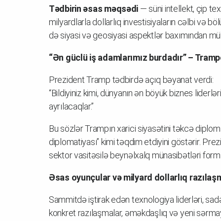
Tədbirin əsas məqsədi
— süni intellekt, çip 
milyardlarla dollarlıq investisiyaların cəlbi və b
də siyasi və geosiyasi aspektlər baxımından mü
“Ən güclü iş adamlarımız burdadır” – Tram
Prezident Tramp tədbirdə açıq bəyanat verdi:
“Bildiyiniz kimi, dünyanın ən böyük biznes liderlə
ayrılacaqlar.”
Bu sözlər Trampın xarici siyasətini təkcə diplo
diplomatiyası” kimi təqdim etdiyini göstərir. Pr
sektor vasitəsilə beynəlxalq münasibətləri form
Əsas oyunçular və milyard dollarlıq razılaş
Sammitdə iştirak edən texnologiya liderləri, sa
konkret razılaşmalar, əməkdaşlıq və yeni sərmay