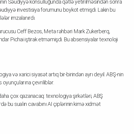
qçının Səudiyyə konsulluğunda qətlə yetirilməsindən sonra
əudiyyə investisiya forumunu boykot etmişdi. Lakin bu
ələr imzalanırdı.
qurucusu Ceff Bezos, Meta rəhbəri Mark Zukerberq,
ar Pichai iştirak etməmişdi. Bu absensiyalar texnoloji
giya və xarici siyasət artıq bir-birindən ayrı deyil. ABŞ-nin
 oyunçularına çevriliblər.
 daha çox qazanacaq: texnologiya şirkətləri, ABŞ
də bu sualın cavabını AI çiplərinin kimə xidmət