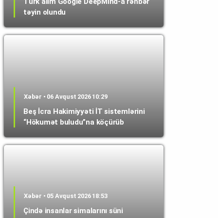
Türk alim Google DeepMind-a rəhbər
təyin olundu
Xəbər • 06 Avqust 2026 10:29
Beş İcra Hakimiyyəti İT sistemlərini
“Hökumət buludu”na köçürüb
Xəbər • 05 Avqust 2026 18:53
Çində insanlar simalarını süni