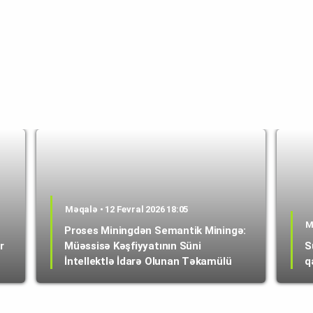
Məqalə • 12 Fevral 2026 18:05
M
Proses Miningdən Semantik Miningə:
r
Müəssisə Kəşfiyyatının Süni
S
İntellektlə İdarə Olunan Təkamülü
q