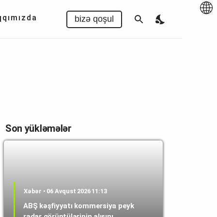
Az
|
EN
qqımızda
bizə qoşul
Son yükləmələr
Xəbər • 06 Avqust 2026 11:13
ABŞ kəşfiyyatı kommersiya peyk
radar görüntülərinin alışını