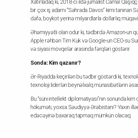
Xatırladaq ki, 2018-ci ildə jurnalist Camal Qaşı
bir çox iş adamı “Səhrada Davos” kimi tanınan S
dəfə, boykot yerinə milyardlarla dollarlıq müqavil
Əhəmiyyətli olan odur ki, tədbirdə Amazon-un 
Apple rəhbəri Tim Kuk və Google-un CEO-su Sund
və siyasi mövqelər arasında fərqləri göstərir.
Sonda: Kim qazanır?
Ər-Riyadda keçirilən bu tədbir göstərdi ki, texnolo
texnoloji liderləri beynəlxalq münasibətlərin əsas
Bu “süni intellekt diplomatiyası”nın sonunda kim
hökuməti, yoxsa Səudiyyə Ərəbistanı? Yaxın illər
edəcəyinə baxaraq tapmaq mümkün olacaq.