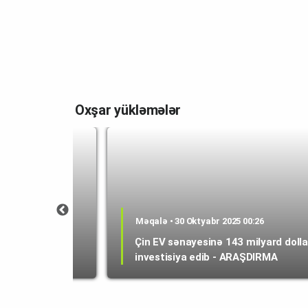
Oxşar yükləmələr
 11:53
Məqalə • 30 Oktyabr 2025 00:26
lun bazara
Çin EV sənayesinə 143 milyard dolla
investisiya edib - ARAŞDIRMA