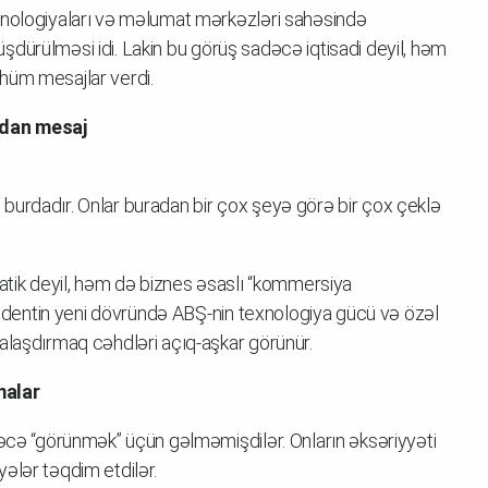
texnologiyaları və məlumat mərkəzləri sahəsində
ölüşdürülməsi idi. Lakin bu görüş sadəcə iqtisadi deyil, həm
hüm mesajlar verdi.
pdan mesaj
ri burdadır. Onlar buradan bir çox şeyə görə bir çox çeklə
matik deyil, həm də biznes əsaslı “kommersiya
ezidentin yeni dövründə ABŞ-nin texnologiya gücü və özəl
alaşdırmaq cəhdləri açıq-aşkar görünür.
malar
dəcə “görünmək” üçün gəlməmişdilər. Onların əksəriyyəti
ələr təqdim etdilər.