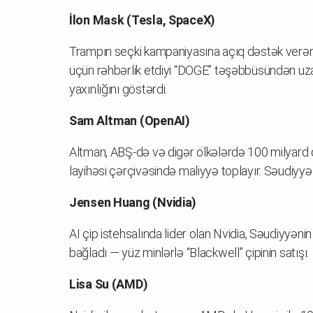
İlon Mask (Tesla, SpaceX)
Trampın seçki kampaniyasına açıq dəstək verən
üçün rəhbərlik etdiyi “DOGE” təşəbbüsündən uza
yaxınlığını göstərdi.
Sam Altman (OpenAI)
Altman, ABŞ-də və digər ölkələrdə 100 milyard 
layihəsi çərçivəsində maliyyə toplayır. Səudiyyə
Jensen Huang (Nvidia)
AI çip istehsalında lider olan Nvidia, Səudiyyənin
bağladı — yüz minlərlə “Blackwell” çipinin satışı.
Lisa Su (AMD)