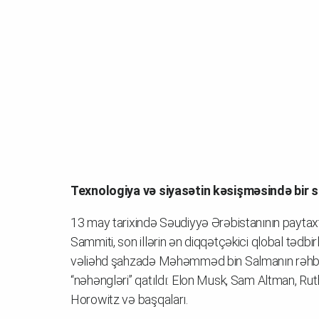
Texnologiya və siyasətin kəsişməsində bir 
13 may tarixində Səudiyyə Ərəbistanının paytax
Sammiti, son illərin ən diqqətçəkici qlobal tədbi
vəliəhd şahzadə Məhəmməd bin Salmanın rəhbərli
“nəhəngləri” qatıldı: Elon Musk, Sam Altman, Ru
Horowitz və başqaları.