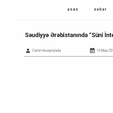
əsas
xəbər
Səudiyyə Ərəbistanında “Süni İnt
Cəmil Hüseynzadə
15 May 20