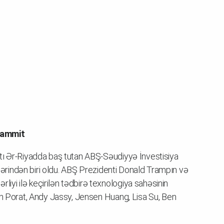
sammit
tı Ər-Riyadda baş tutan ABŞ-Səudiyyə İnvestisiya
rlərindən biri oldu. ABŞ Prezidenti Donald Trampın və
yi ilə keçirilən tədbirə texnologiya sahəsinin
th Porat, Andy Jassy, Jensen Huang, Lisa Su, Ben