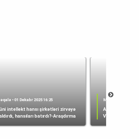
əqalə • 01 Dekabr 2025 16:25
Məqalə • 20 Noyabr
üni intellekt hansı şirkətləri zirvəyə
Amazonda innov
aldırdı, hansıları batırdı?-Araşdırma
Vurğun Hacıyevin