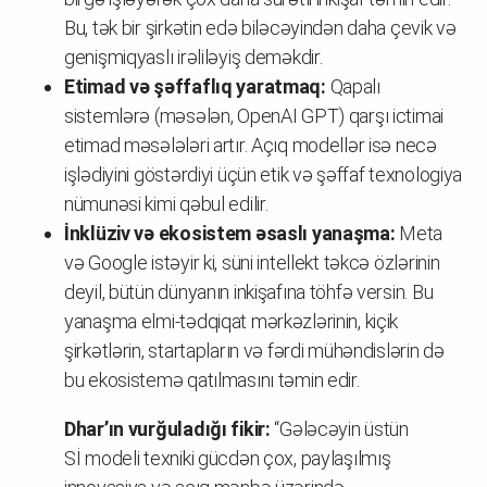
Bu, tək bir şirkətin edə biləcəyindən daha çevik və
genişmiqyaslı irəliləyiş deməkdir.
Etimad və şəffaflıq yaratmaq:
Qapalı
sistemlərə (məsələn, OpenAI GPT) qarşı ictimai
etimad məsələləri artır. Açıq modellər isə necə
işlədiyini göstərdiyi üçün etik və şəffaf texnologiya
nümunəsi kimi qəbul edilir.
İnklüziv və ekosistem əsaslı yanaşma:
Meta
və Google istəyir ki, süni intellekt təkcə özlərinin
deyil, bütün dünyanın inkişafına töhfə versin. Bu
yanaşma elmi-tədqiqat mərkəzlərinin, kiçik
şirkətlərin, startapların və fərdi mühəndislərin də
bu ekosistemə qatılmasını təmin edir.
Dhar’ın vurğuladığı fikir:
“Gələcəyin üstün
Sİ modeli texniki gücdən çox, paylaşılmış