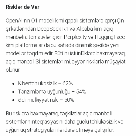
Risklər də Var
OpenAI-nin O1 modeli kimi qapalı sistemlərə qarşı Çin
şirkətlərindən DeepSeek-R1 və Alibaba kimi açıq
mənbəli alternativlər çıxır. Perplexity və HuggingFace
kimi platformalar da bu sahədə dinamik şəkildə yeni
modellər təqdim edir. Bütün üstünlüklərə baxmayaraq,
açıq mənbəli Sİ sistemləri müəyyən risklərlə müşayiət
olunur:
Kibertəhlükəsizlik – 62%
Tənzimləmə uyğunluğu – 54%
Əqli mülkiyyət riski – 50%
Bu risklərə baxmayaraq, təşkilatlar açıq mənbəli
sistemlərin inteqrasiyasını daha güclü təhlükəsizlik və
uyğunluq strategiyaları ilə idarə etməyə çalışırlar.