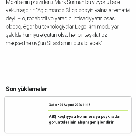
Mozilla-nın prezidenti Mark Surman bu vizyonu belə
yekunlaşdırır: “Açıq mənbə Sİ gələcəyin yalnız alternativi
deyil – o, rəqabətli və yaradıcı iqtisadiyyatın əsası
olacaq. Əgər bu texnologiyalar Lego kimi modulyar
şəkildə hamıya əlçatan olsa, hər bir təşkilat öz
məqsədinə uyğun Sİ sistemini qura biləcək.”
Son yükləmələr
Xəbər • 06 Avqust 2026 11:13
ABŞ kəşfiyyatı kommersiya peyk radar
görüntülərinin alışını genişləndirir