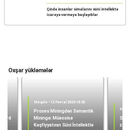
Çində insanlar simalarını süni intellektə
icarəyə verməyə başlayıblar
Oxşar yükləmələr
Məqalə • 12 Fevral 2026 18:05
26
Məqal
Proses Miningdən Semantik
ilyard
Miningə: Müəssisə
Süni 
Kəşfiyyatının Süni İntellektlə
zirvə