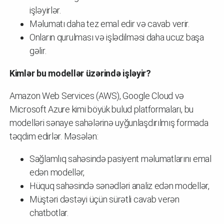
işləyirlər.
Məlumatı daha tez emal edir və cavab verir.
Onların qurulması və işlədilməsi daha ucuz başa
gəlir.
Kimlər bu modellər üzərində işləyir?
Amazon Web Services (AWS), Google Cloud və
Microsoft Azure kimi böyük bulud platformaları, bu
modelləri sənaye sahələrinə uyğunlaşdırılmış formada
təqdim edirlər. Məsələn:
Sağlamlıq sahəsində pasiyent məlumatlarını emal
edən modellər,
Hüquq sahəsində sənədləri analiz edən modellər,
Müştəri dəstəyi üçün sürətli cavab verən
chatbotlar.