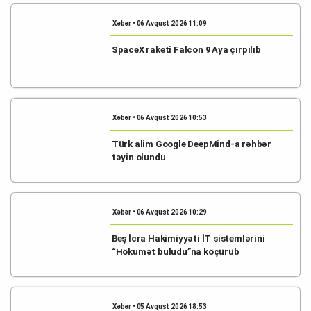
Xəbər • 06 Avqust 2026 11:09
SpaceX raketi Falcon 9 Aya çırpılıb
Xəbər • 06 Avqust 2026 10:53
Türk alim Google DeepMind-a rəhbər
təyin olundu
Xəbər • 06 Avqust 2026 10:29
Beş İcra Hakimiyyəti İT sistemlərini
“Hökumət buludu”na köçürüb
Xəbər • 05 Avqust 2026 18:53