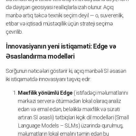
də dəyişən geosiyasi reallıqlarla izah olunur. Açıq
mənbə artıq təkcə texniki seçim deyil — o, suverenlik,
etibar və iqtisadi müstəqillik üçün strateji seçimə
çevrilib.
İnnovasiyanın yeni istiqaməti: Edge və
Əsaslandırma modelləri
Sorğunun nəticələri göstərir ki, açıq mənbəli Sİ əsasən
iki istiqamətdə innovasiyanı təşviq edir:
Məxfilik yönümlü Edge
( istifadəçi məlumatlarını
mərkəzi serverə ötürmədən lokal olaraq analiz
edən və emal edən, beləliklə məxfilik və sürəti
artıran Sİ əsaslı) tətbiqləri kiçik dil modelləri (Small
Language Models – SLMs) üzərində qurulmuş,
məlumatların lokal emalını təmin edən bu