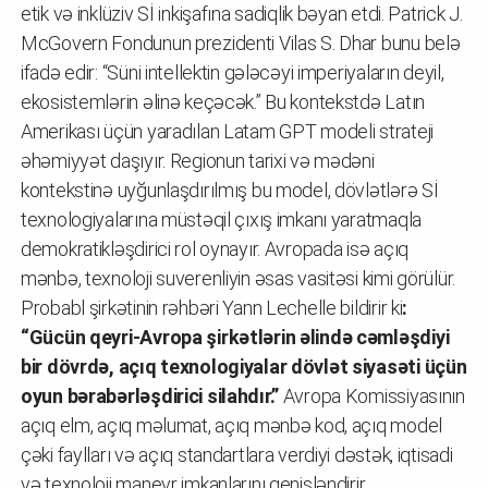
etik və inklüziv Sİ inkişafına sadiqlik bəyan etdi. Patrick J.
McGovern Fondunun prezidenti Vilas S. Dhar bunu belə
ifadə edir: “Süni intellektin gələcəyi imperiyaların deyil,
ekosistemlərin əlinə keçəcək.” Bu kontekstdə Latın
Amerikası üçün yaradılan Latam GPT modeli strateji
əhəmiyyət daşıyır. Regionun tarixi və mədəni
kontekstinə uyğunlaşdırılmış bu model, dövlətlərə Sİ
texnologiyalarına müstəqil çıxış imkanı yaratmaqla
demokratikləşdirici rol oynayır. Avropada isə açıq
mənbə, texnoloji suverenliyin əsas vasitəsi kimi görülür.
Probabl şirkətinin rəhbəri Yann Lechelle bildirir ki
:
“Gücün qeyri-Avropa şirkətlərin əlində cəmləşdiyi
bir dövrdə, açıq texnologiyalar dövlət siyasəti üçün
oyun bərabərləşdirici silahdır.”
Avropa Komissiyasının
açıq elm, açıq məlumat, açıq mənbə kod, açıq model
çəki faylları və açıq standartlara verdiyi dəstək, iqtisadi
və texnoloji manevr imkanlarını genişləndirir.