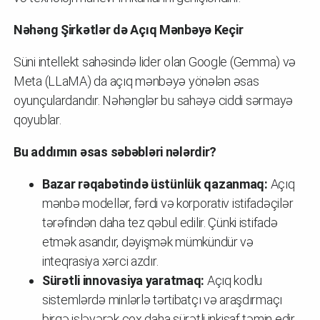
Nəhəng Şirkətlər də Açıq Mənbəyə Keçir
Süni intellekt sahəsində lider olan Google (Gemma) və
Meta (LLaMA) da açıq mənbəyə yönələn əsas
oyunçulardandır. Nəhənglər bu sahəyə ciddi sərmayə
qoyublar.
Bu addımın əsas səbəbləri nələrdir?
Bazar rəqabətində üstünlük qazanmaq:
Açıq
mənbə modellər, fərdi və korporativ istifadəçilər
tərəfindən daha tez qəbul edilir. Çünki istifadə
etmək asandır, dəyişmək mümkündür və
inteqrasiya xərci azdır.
Sürətli innovasiya yaratmaq:
Açıq kodlu
sistemlərdə minlərlə tərtibatçı və araşdırmaçı
birgə işləyərək çox daha sürətli inkişaf təmin edir.