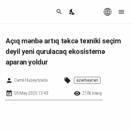
Az
|
EN
Açıq mənbə artıq təkcə texniki seçim
deyil yeni qurulacaq ekosistemə
aparan yoldur
Cəmil Hüseynzadə
azərbaycan
05 May 2025 13:43
2106 baxış