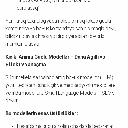
innovasiya və açıq mənbə üzərində
qurulacaq.”
Yəni, artıq texnologiyada irəlidə olmaq təkcə güclü
kompüterə və böyük komandaya sahib olmaqla deyil,
biliklərin paylaşılması və birgə yaradılan dəyərlə
mümkün olacaq.
Kiçik, Amma Güclü Modellər – Daha Ağıllı və
Effektiv Yanaşma
Süni intellekt sahəsində artıq böyük modellər (LLM)
yerini tədricən daha kiçik və məqsədyönlü modellərə
verir.Bu modellərə Small Language Models – SLMs
deyilir.
Bu modellərin əsas üstünlükləri:
Hesablama gücü az olan cihazlarda belə rahat