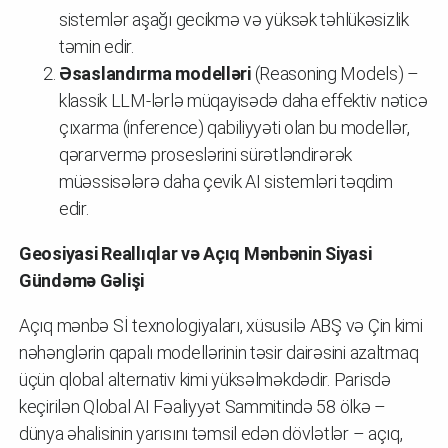
sistemlər aşağı gecikmə və yüksək təhlükəsizlik
təmin edir.
Əsaslandırma modelləri
(Reasoning Models) –
klassik LLM-lərlə müqayisədə daha effektiv nəticə
çıxarma (inference) qabiliyyəti olan bu modellər,
qərarvermə proseslərini sürətləndirərək
müəssisələrə daha çevik AI sistemləri təqdim
edir.
Geosiyasi Reallıqlar və Açıq Mənbənin Siyasi
Gündəmə Gəlişi
Açıq mənbə Sİ texnologiyaları, xüsusilə ABŞ və Çin kimi
nəhənglərin qapalı modellərinin təsir dairəsini azaltmaq
üçün qlobal alternativ kimi yüksəlməkdədir. Parisdə
keçirilən Qlobal AI Fəaliyyət Sammitində 58 ölkə –
dünya əhalisinin yarısını təmsil edən dövlətlər – açıq,