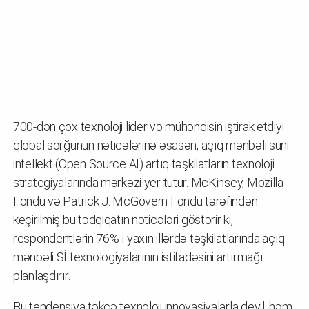
700-dən çox texnoloji lider və mühəndisin iştirak etdiyi
qlobal sorğunun nəticələrinə əsasən, açıq mənbəli süni
intellekt (Open Source AI) artıq təşkilatların texnoloji
strategiyalarında mərkəzi yer tutur. McKinsey, Mozilla
Fondu və Patrick J. McGovern Fondu tərəfindən
keçirilmiş bu tədqiqatın nəticələri göstərir ki,
respondentlərin 76%-i yaxın illərdə təşkilatlarında açıq
mənbəli Sİ texnologiyalarının istifadəsini artırmağı
planlaşdırır.
Bu tendensiya təkcə texnoloji innovasiyalarla deyil, həm