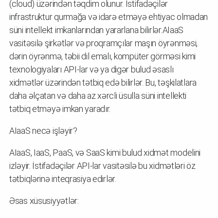
(cloud) üzərindən təqdim olunur. İstifadəçilər
infrastruktur qurmağa və idarə etməyə ehtiyac olmadan
süni intellekt imkanlarından yararlana bilirlər.AIaaS
vasitəsilə şirkətlər və proqramçılar maşın öyrənməsi,
dərin öyrənmə, təbii dil emalı, kompüter görməsi kimi
texnologiyaları API-lar və ya digər bulud əsaslı
xidmətlər üzərindən tətbiq edə bilirlər. Bu, təşkilatlara
daha əlçatan və daha az xərcli üsulla süni intellekti
tətbiq etməyə imkan yaradır.
AIaaS necə işləyir?
AIaaS, IaaS, PaaS, və SaaS kimi bulud xidmət modelini
izləyir. İstifadəçilər API-lar vasitəsilə bu xidmətləri öz
tətbiqlərinə inteqrasiya edirlər.
Əsas xüsusiyyətlər: