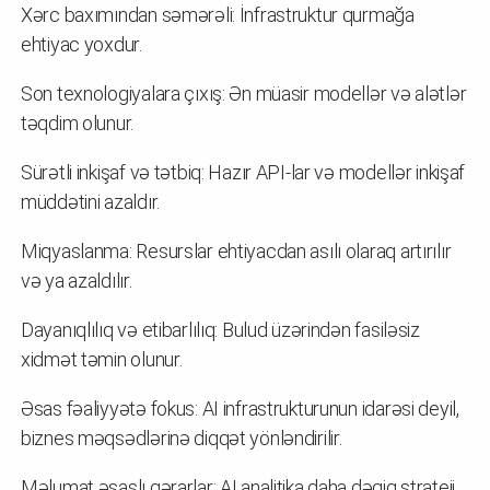
Xərc baxımından səmərəli: İnfrastruktur qurmağa
ehtiyac yoxdur.
Son texnologiyalara çıxış: Ən müasir modellər və alətlər
təqdim olunur.
Sürətli inkişaf və tətbiq: Hazır API-lar və modellər inkişaf
müddətini azaldır.
Miqyaslanma: Resurslar ehtiyacdan asılı olaraq artırılır
və ya azaldılır.
Dayanıqlılıq və etibarlılıq: Bulud üzərindən fasiləsiz
xidmət təmin olunur.
Əsas fəaliyyətə fokus: AI infrastrukturunun idarəsi deyil,
biznes məqsədlərinə diqqət yönləndirilir.
Məlumat əsaslı qərarlar: AI analitika daha dəqiq strateji