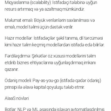
Miqyaslanma (scalability): İstifadəçi tələbinə uyğun
resurs artırmaq və ya azaltmaq mümkündür.
Məlumat emalı: Böyük verilənlərin saxlanılması və
emalı, model təlimi üçün dəstək verilir.
Hazır modellər: İstifadəçilər şəkil tanıma, dil tərcüməsi
kimi hazır təlim keçmiş modellərdən istifadə edə bilirlər.
Fərdiləşdirmə: Şirkətlər öz xüsusi modellərini təlim
etdirib biznes ehtiyaclarına uyğunlaşdırmaq imkanı
qazanır.
Ödəniş modeli: Pay-as-you-go (istifadə qədər ödəniş)
prinsipi ilə əlavə kapital qoyuluşu tələb etmir.
AIaaS növləri
Botlar: NLP və ML əsasında işləyən avtomatlaşdırılmış