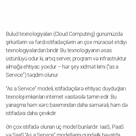
Bulud texnologiyaları (Cloud Computing) günümüzdə
şirkətlərin və fərdi istifadəçilərin ən çox müraciət etdiyi
texnologiyalardan biridir. Bu texnologiyanın əsas
üstünlüyü odur ki, artıq server, proqram və infrastruktur
almağa ehtiyac yoxdur – hər şey xidmət kimi (“as a
Service”) təqdim olunur.
“As a Service” modeli, istifadəçilərə ehtiyac duyduqları
texnoloji imkanları internet vasitəsilə təmin edir. Bu
yanaşma həm xərc baxımından daha səmərəli, həm də
istifadəsi daha çevikdir.
Ən çox istifadə olunan üç model bunlardır: IaaS, PaaS
və SaaS.“As a Service” modellərini gündəlik həyatda