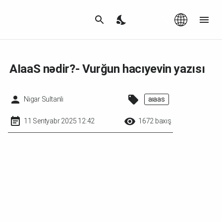
Az
|
EN
AIaaS nədir?- Vurğun hacıyevin yazısı
Nigar Sultanli
aiaas
11 Sentyabr 2025 12:42
1672 baxış