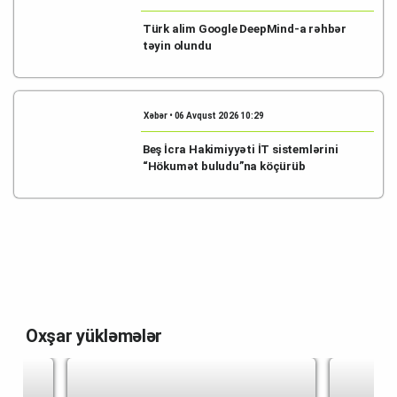
Türk alim Google DeepMind-a rəhbər
təyin olundu
Xəbər • 06 Avqust 2026 10:29
Beş İcra Hakimiyyəti İT sistemlərini
“Hökumət buludu”na köçürüb
Oxşar yükləmələr