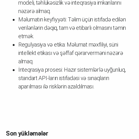
modeli, təhlükəsizlik və inteqrasiya imkanlarını
nəzərə almaq.
Məlumatın keyfiyyəti: Təlim üçün istifadə edilən
verilənlərin dəqiq, tam və etibarlı olmasını təmin
etmək.
Regulyasiya və etika: Məlumat məxfiliyi, süni
intellekt etikası və şəffaf qərarverməni nəzərə
almaq.
İnteqrasiya prosesi: Hazır sistemlərlə uyğunluq,
standart API-ların istifadəsi və sınaqların
aparılması ilə risklərin azaldılması.
Son yükləmələr