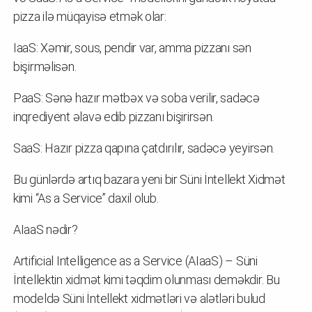
pizza ilə müqayisə etmək olar:
IaaS: Xəmir, sous, pendir var, amma pizzanı sən
bişirməlisən.
PaaS: Sənə hazır mətbəx və soba verilir, sadəcə
inqrediyent əlavə edib pizzanı bişirirsən.
SaaS: Hazır pizza qapına çatdırılır, sadəcə yeyirsən.
Bu günlərdə artıq bazara yeni bir Süni İntellekt Xidmət
kimi “As a Service” daxil olub.
AIaaS nədir?
Artificial Intelligence as a Service (AIaaS) – Süni
İntellektin xidmət kimi təqdim olunması deməkdir. Bu
modeldə Süni İntellekt xidmətləri və alətləri bulud