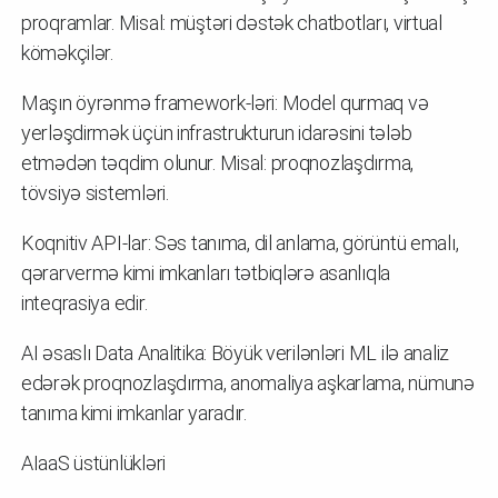
proqramlar. Misal: müştəri dəstək chatbotları, virtual
köməkçilər.
Maşın öyrənmə framework-ləri: Model qurmaq və
yerləşdirmək üçün infrastrukturun idarəsini tələb
etmədən təqdim olunur. Misal: proqnozlaşdırma,
tövsiyə sistemləri.
Koqnitiv API-lar: Səs tanıma, dil anlama, görüntü emalı,
qərarvermə kimi imkanları tətbiqlərə asanlıqla
inteqrasiya edir.
AI əsaslı Data Analitika: Böyük verilənləri ML ilə analiz
edərək proqnozlaşdırma, anomaliya aşkarlama, nümunə
tanıma kimi imkanlar yaradır.
AIaaS üstünlükləri