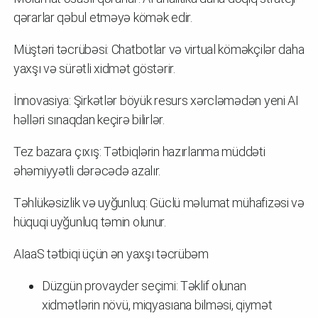
qərarlar qəbul etməyə kömək edir.
Müştəri təcrübəsi: Chatbotlar və virtual köməkçilər daha
yaxşı və sürətli xidmət göstərir.
İnnovasiya: Şirkətlər böyük resurs xərcləmədən yeni AI
həlləri sınaqdan keçirə bilirlər.
Tez bazara çıxış: Tətbiqlərin hazırlanma müddəti
əhəmiyyətli dərəcədə azalır.
Təhlükəsizlik və uyğunluq: Güclü məlumat mühafizəsi və
hüquqi uyğunluq təmin olunur.
AIaaS tətbiqi üçün ən yaxşı təcrübəm
Düzgün provayder seçimi: Təklif olunan
xidmətlərin növü, miqyasıana bilməsi, qiymət