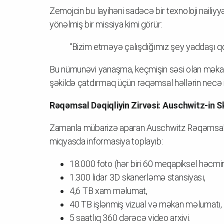
Zemojcin bu layihəni sadəcə bir texnoloji nailiy
yönəlmiş bir missiya kimi görür:
“Bizim etməyə çalışdığımız şey yaddaşı qo
Bu nümunəvi yanaşma, keçmişin səsi olan məkanl
şəkildə çatdırmaq üçün rəqəmsal həllərin necə ist
Rəqəmsal Dəqiqliyin Zirvəsi: Auschwitz-in S
Zamanla mübarizə aparan Auschwitz Rəqəmsal 
miqyasda informasiya toplayıb:
18.000 foto (hər biri 60 meqapiksel həcmi
1.300 lidar 3D skanerləmə stansiyası,
4,6 TB xam məlumat,
40 TB işlənmiş vizual və məkan məlumatı,
5 saatlıq 360 dərəcə video arxivi.