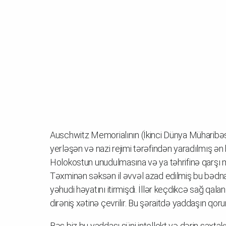
Auschwitz Memorialının (İkinci Dünya Müharibə
yerləşən və nazi rejimi tərəfindən yaradılmış ə
Holokostun unudulmasına və ya təhrifinə qarşı m
Təxminən səksən il əvvəl azad edilmiş bu bədn
yəhudi həyatını itirmişdi. İllər keçdikcə sağ qalan
dirəniş xətinə çevrilir. Bu şəraitdə yaddaşın qor
Bəs biz bu yaddaşı süni intellekt və dərin saxtaka