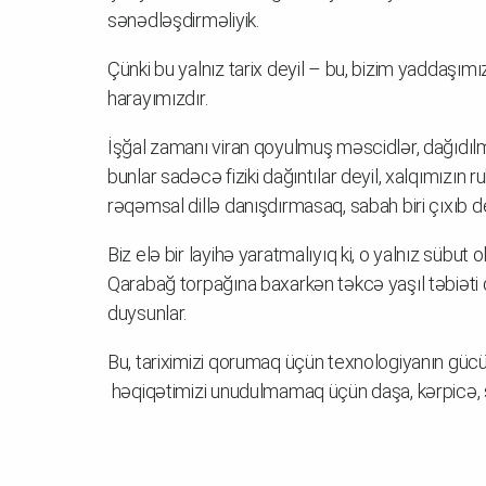
sənədləşdirməliyik.
Çünki bu yalnız tarix deyil – bu, bizim yaddaşımız
harayımızdır.
İşğal zamanı viran qoyulmuş məscidlər, dağıdılm
bunlar sadəcə fiziki dağıntılar deyil, xalqımızın 
rəqəmsal dillə danışdırmasaq, sabah biri çıxıb d
Biz elə bir layihə yaratmalıyıq ki, o yalnız sübut
Qarabağ torpağına baxarkən təkcə yaşıl təbiəti de
duysunlar.
Bu, tariximizi qorumaq üçün texnologiyanın güc
həqiqətimizi unudulmamaq üçün daşa, kərpicə, s