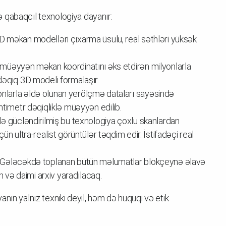
 qabaqcıl texnologiya dayanır:
 3D məkan modelləri çıxarma üsulu, real səthləri yüksək
 müəyyən məkan koordinatını əks etdirən milyonlarla
dəqiq 3D modeli formalaşır.
nlarla əldə olunan yerölçmə dataları sayəsində
ntimetr dəqiqliklə müəyyən edilib.
tlə gücləndirilmiş bu texnologiya çoxlu skanlardan
n ultra-realist görüntülər təqdim edir. İstifadəçi real
Gələcəkdə toplanan bütün məlumatlar blokçeynə əlavə
n və daimi arxiv yaradılacaq.
nın yalnız texniki deyil, həm də hüquqi və etik