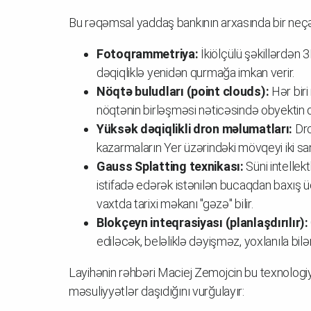
Bu rəqəmsal yaddaş bankının arxasında bir neçə
Fotoqrammetriya:
İkiölçülü şəkillərdən
dəqiqliklə yenidən qurmağa imkan verir.
Nöqtə buludları (point clouds):
Hər biri
nöqtənin birləşməsi nəticəsində obyektin 
Yüksək dəqiqlikli dron məlumatları:
Dro
kazarmaların Yer üzərindəki mövqeyi iki sa
Gauss Splatting texnikası:
Süni intellek
istifadə edərək istənilən bucaqdan baxış üçü
vaxtda tarixi məkanı "gəzə" bilir.
Blokçeyn inteqrasiyası (planlaşdırılır):
ediləcək, beləliklə dəyişməz, yoxlanıla bilə
Layihənin rəhbəri Maciej Zemojcin bu texnologiya
məsuliyyətlər daşıdığını vurğulayır: