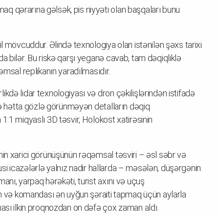
amaq qərarına gəlsək, pis niyyəti olan başqaları bunu
l mövcuddur. Əlində texnologiya olan istənilən şəxs tarixi
a bilər. Bu riskə qarşı yeganə cavab, tam dəqiqliklə
əmsal replikanın yaradılmasıdır.
kdə lidar texnologiyası və dron çəkilişlərindən istifadə
 və hətta gözlə görünməyən detalların dəqiq
1:1 miqyaslı 3D təsvir, Holokost xatirəsinin
nin xarici görünüşünün rəqəmsal təsviri – əsl səbr və
üsusi icazələrlə yalnız nadir hallarda – məsələn, düşərgənin
anı, yarpaq hərəkəti, turist axını və uçuş
cin və komandası ən uyğun şəraiti tapmaq üçün aylarla
ması ilkin proqnozdan on dəfə çox zaman aldı.