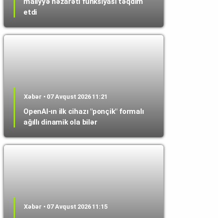
maliyyə nəzarəti funksiyası təqdim
etdi
Xəbər • 07 Avqust 2026 11:21
OpenAI-ın ilk cihazı "ponçik" formalı
ağıllı dinamik ola bilər
Xəbər • 07 Avqust 2026 11:15