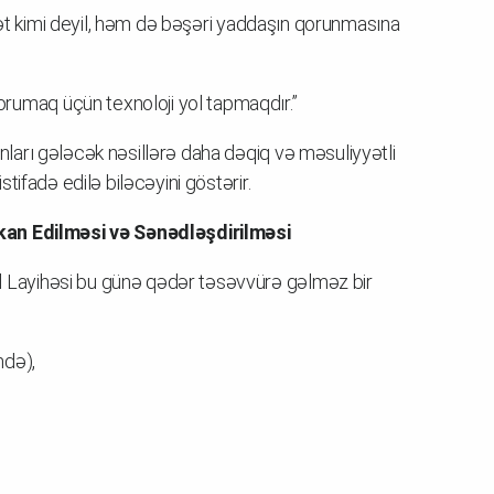
yət kimi deyil, həm də bəşəri yaddaşın qorunmasına
rumaq üçün texnoloji yol tapmaqdır.”
arı gələcək nəsillərə daha dəqiq və məsuliyyətli
ifadə edilə biləcəyini göstərir.
kan Edilməsi və Sənədləşdirilməsi
Layihəsi bu günə qədər təsəvvürə gəlməz bir
ndə),