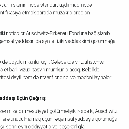
ytların skanını necə standartlaşdırmaq, necə
entifikasiya etmək barədə müzakirələrdə ön
iki nəticələr Auschwitz-Birkenau Fonduna bağışlanıb.
əqəmsal yaddaşın da eynilə fiziki yaddaş kimi qorunmağa
ə də böyük imkanlar açır. Gələcəkdə virtual istehsal
ə etibarlı vizual təsviri mümkün olacaq. Beləliklə,
itəsi deyil, həm də maarifləndirici və mədəni layihələr
Yaddaşı üçün Çağırış
ərimizə bir məsuliyyət götürməliyik. Necə ki, Auschwitz
əsillərə unudulmamaq üçün rəqəmsal yaddaşla qorumağa
liklərini eyni ciddiyyətlə və peşəkarlıqla