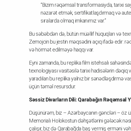
“Bizim rəqəmsal transformasiyda, tarixi sa
nəzarət etmək, sertifikatlaşdırmaq və aut
sıralarda olmaq imkanımız var.”
Bu səbəbdən də, bütün müəllif hüquqları və texn
Zemojcin bu jestin məqsədini açıq ifadə edir: r
və hörmət edilməyə haqqı var.
Eyni zamanda, bu replika film istehsalı sahəsind
texnologiyası vasitəsilə tarixi hadisələrin dəqiq v
yaradılan bu replika yalnız bir sənədləşdirmə vas
üçün təməl resursdur.
Səssiz Divarların Dili: Qarabağın Rəqəmsal 
Düşünürəm, biz – Azərbaycanın gəncləri – öz üz
Memorialı Holokostun dəhşətlərini gələcək n
çalışır, biz də Qarabağda baş vermiş erməni vəhşi