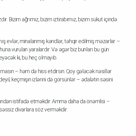
dır. Bizim ağrımız, bizim iztirabımız, bizim sükut içində
ış evlər, minalanmış kəndlər, təhqir edilmiş məzarlar –
ruhuna vurulan yaralardır. Və əgər biz bunları bu gün
eyəcək ki, bu heç olmayıb.
 olmasın – həm də hiss etdirsin. Qoy gələcək nəsillər
yil, keçmişin izlərini də görsünlər – ədalətin səsini
ündən istifadə etməkdir. Amma daha da önəmlisi –
əssiz divarlara söz verməkdir.