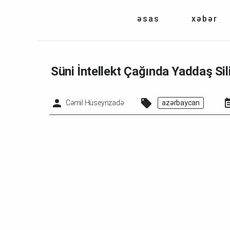
əsas
xəbər
Süni İntellekt Çağında Yaddaş Si
Cəmil Hüseynzadə
azərbaycan