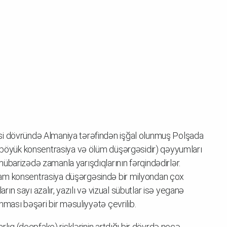
si dövründə Almaniya tərəfindən işğal olunmuş Polşada
n böyük konsentrasiya və ölüm düşərgəsidir) qəyyumları
übarizədə zamanla yarışdıqlarının fərqindədirlər.
am konsentrasiya düşərgəsində bir milyondan çox
ların sayı azalır, yazılı və vizual sübutlar isə yeganə
unması bəşəri bir məsuliyyətə çevrilib.
rlıq (deepfake) risklərinin artdığı bir dövrdə necə