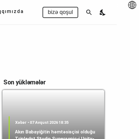
Az
|
EN
qqımızda
bizə qoşul
Son yükləmələr
Xəbər • 07 Avqust 2026 18:35
Akın Babayiğitin həmtəsisçisi olduğu
Tripledot Studio Supersonic-i Unity-