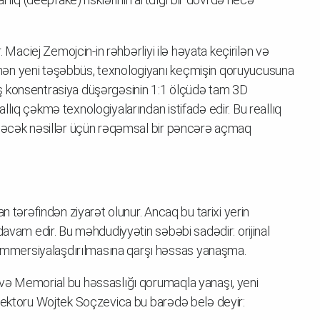
. Maciej Zemojcin-in rəhbərliyi ilə həyata keçirilən və
nən yeni təşəbbüs, texnologiyanı keçmişin qoruyucusuna
ş konsentrasiya düşərgəsinin 1:1 ölçüdə tam 3D
lıq çəkmə texnologiyalarından istifadə edir. Bu reallıq
ələcək nəsillər üçün rəqəmsal bir pəncərə açmaq
n tərəfindən ziyarət olunur. Ancaq bu tarixi yerin
davam edir. Bu məhdudiyyətin səbəbi sadədir: orijinal
mmersiyalaşdırılmasına qarşı həssas yanaşma.
və Memorial bu həssaslığı qorumaqla yanaşı, yeni
irektoru Wojtek Soçzevica bu barədə belə deyir: