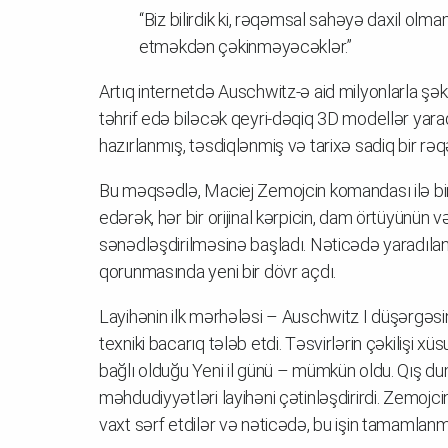
“Biz bilirdik ki, rəqəmsal sahəyə daxil olm
etməkdən çəkinməyəcəklər.”
Artıq internetdə Auschwitz-ə aid milyonlarla şəki
təhrif edə biləcək qeyri-dəqiq 3D modellər yarad
hazırlanmış, təsdiqlənmiş və tarixə sadiq bir rəq
Bu məqsədlə, Maciej Zemojcin komandası ilə birli
edərək, hər bir orijinal kərpicin, dam örtüyünün
sənədləşdirilməsinə başladı. Nəticədə yaradılan 
qorunmasında yeni bir dövr açdı.
Layihənin ilk mərhələsi – Auschwitz I düşərgəsi
texniki bacarıq tələb etdi. Təsvirlərin çəkilişi x
bağlı olduğu Yeni il günü – mümkün oldu. Qış dum
məhdudiyyətləri layihəni çətinləşdirirdi. Zemoj
vaxt sərf etdilər və nəticədə, bu işin tamamlan