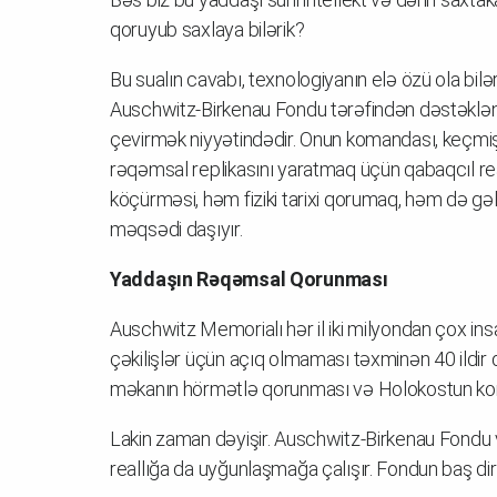
qoruyub saxlaya bilərik?
Bu sualın cavabı, texnologiyanın elə özü ola bilər
Auschwitz-Birkenau Fondu tərəfindən dəstəklə
çevirmək niyyətindədir. Onun komandası, keçmi
rəqəmsal replikasını yaratmaq üçün qabaqcıl real
köçürməsi, həm fiziki tarixi qorumaq, həm də g
məqsədi daşıyır.
Yaddaşın Rəqəmsal Qorunması
Auschwitz Memorialı hər il iki milyondan çox insa
çəkilişlər üçün açıq olmaması təxminən 40 ildir 
məkanın hörmətlə qorunması və Holokostun ko
Lakin zaman dəyişir. Auschwitz-Birkenau Fondu 
reallığa da uyğunlaşmağa çalışır. Fondun baş d