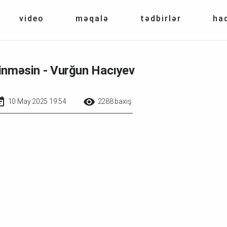
video
məqalə
tədbirlər
ha
linməsin - Vurğun Hacıyev
10 May 2025 19:54
2288 baxış