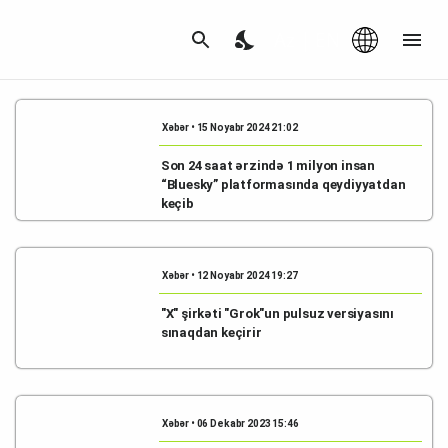
Az
|
EN
Xəbər • 15 Noyabr 2024 21:02
Son 24 saat ərzində 1 milyon insan
“Bluesky” platformasında qeydiyyatdan
keçib
Xəbər • 12 Noyabr 2024 19:27
"X" şirkəti "Grok"un pulsuz versiyasını
sınaqdan keçirir
Xəbər • 06 Dekabr 2023 15:46