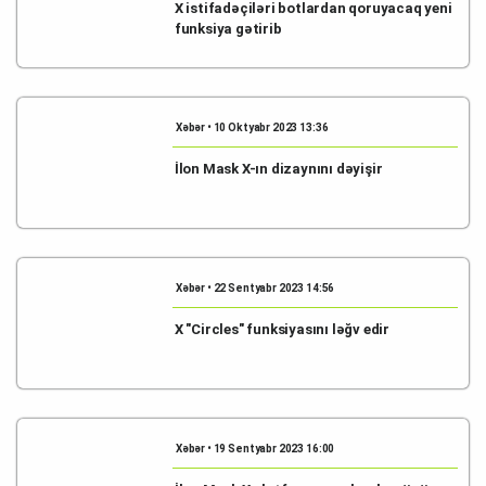
X istifadəçiləri botlardan qoruyacaq yeni
funksiya gətirib
Xəbər • 10 Oktyabr 2023 13:36
İlon Mask X-ın dizaynını dəyişir
Xəbər • 22 Sentyabr 2023 14:56
X "Circles" funksiyasını ləğv edir
Xəbər • 19 Sentyabr 2023 16:00