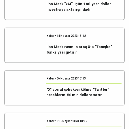
İlon Mask "xAI" üçün 1 milyard dollar
investisiya axtarışındadır
Xəbər • 14 Noyabr 2023 15:12
İlon Mask rəsmi olaraq X-ə "Tanışlıq"
funksiyası gətirir
Xəbər • 06 Noyabr 2023 17:13
“X” sosial şəbəkəsi köhnə “Twitter”
hesablarını 50 min dollara satır
Xəbər • 31 Oktyabr 2023 18:06