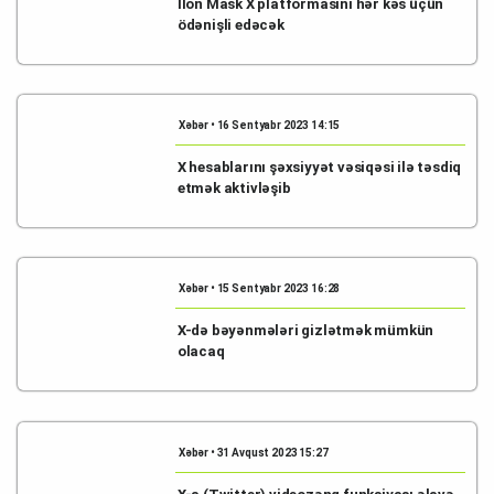
İlon Mask X platformasını hər kəs üçün
ödənişli edəcək
Xəbər • 16 Sentyabr 2023 14:15
X hesablarını şəxsiyyət vəsiqəsi ilə təsdiq
etmək aktivləşib
Xəbər • 15 Sentyabr 2023 16:28
X-də bəyənmələri gizlətmək mümkün
olacaq
Xəbər • 31 Avqust 2023 15:27