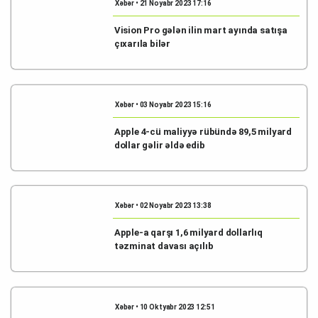
Xəbər • 21 Noyabr 2023 17:16
Vision Pro gələn ilin mart ayında satışa
çıxarıla bilər
Xəbər • 03 Noyabr 2023 15:16
Apple 4-cü maliyyə rübündə 89,5 milyard
dollar gəlir əldə edib
Xəbər • 02 Noyabr 2023 13:38
Apple-a qarşı 1,6 milyard dollarlıq
təzminat davası açılıb
Xəbər • 10 Oktyabr 2023 12:51