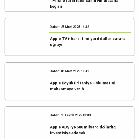
"iPhone"ların istehsalını Hindistana
keçirir
Xəbər • 25 Mart 2025 14:32
Apple TV+ hər il 1 milyard dollar zərərə
uğrayır
Xəbər • 06 Mart 2025 19:41
Apple Böyük Britaniya Hökümətini
məhkəməyə verib
Xəbər • 25 Fevral 2025 13:03
Apple ABŞ-yə 500 milyard dollarlıq
investisiya edəcək