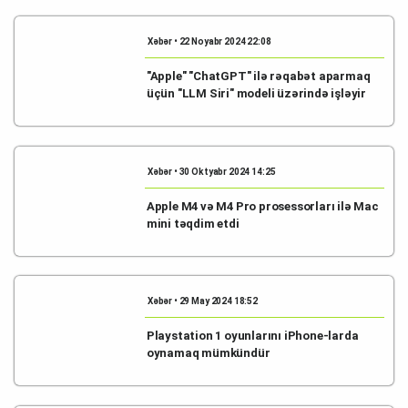
Xəbər • 22 Noyabr 2024 22:08
"Apple" "ChatGPT" ilə rəqabət aparmaq
üçün "LLM Siri" modeli üzərində işləyir
Xəbər • 30 Oktyabr 2024 14:25
Apple M4 və M4 Pro prosessorları ilə Mac
mini təqdim etdi
Xəbər • 29 May 2024 18:52
Playstation 1 oyunlarını iPhone-larda
oynamaq mümkündür