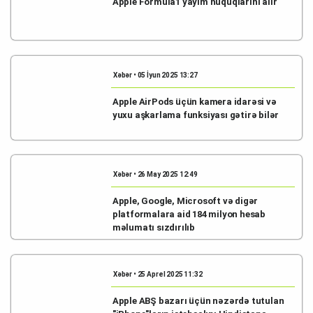
Apple Formula1 yayım hüquqlarını alır
Xəbər • 05 İyun 2025 13:27
Apple AirPods üçün kamera idarəsi və
yuxu aşkarlama funksiyası gətirə bilər
Xəbər • 26 May 2025 12:49
Apple, Google, Microsoft və digər
platformalara aid 184 milyon hesab
məlumatı sızdırılıb
Xəbər • 25 Aprel 2025 11:32
Apple ABŞ bazarı üçün nəzərdə tutulan