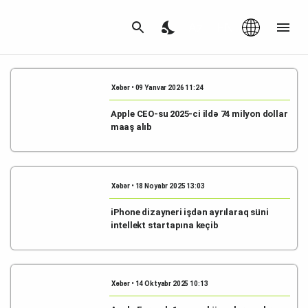
Az
|
EN
Xəbər • 09 Yanvar 2026 11:24
Apple CEO-su 2025-ci ildə 74 milyon dollar
maaş alıb
Xəbər • 18 Noyabr 2025 13:03
iPhone dizayneri işdən ayrılaraq süni
intellekt startapına keçib
Xəbər • 14 Oktyabr 2025 10:13