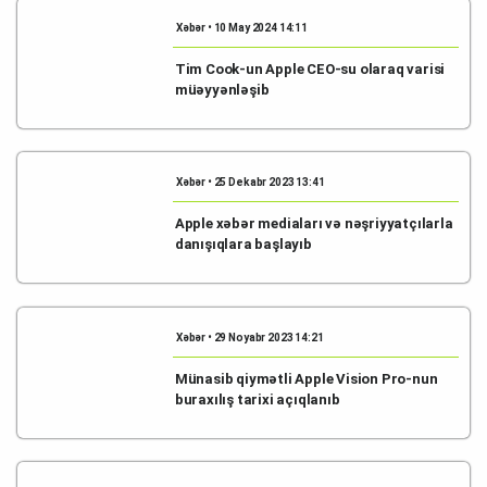
Xəbər • 10 May 2024 14:11
Tim Cook-un Apple CEO-su olaraq varisi
müəyyənləşib
Xəbər • 25 Dekabr 2023 13:41
Apple xəbər mediaları və nəşriyyatçılarla
danışıqlara başlayıb
Xəbər • 29 Noyabr 2023 14:21
Münasib qiymətli Apple Vision Pro-nun
buraxılış tarixi açıqlanıb