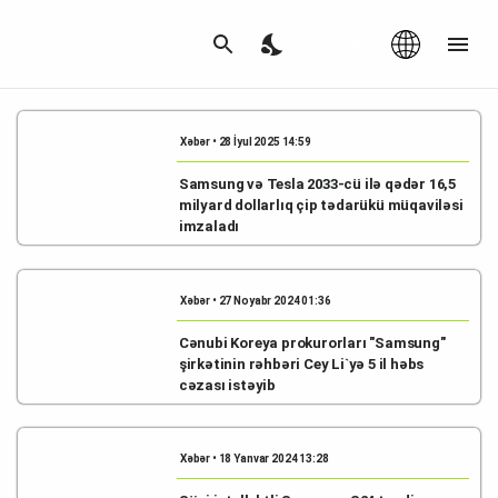
Az
|
EN
Xəbər • 28 İyul 2025 14:59
Samsung və Tesla 2033-cü ilə qədər 16,5
milyard dollarlıq çip tədarükü müqaviləsi
imzaladı
Xəbər • 27 Noyabr 2024 01:36
Cənubi Koreya prokurorları "Samsung"
şirkətinin rəhbəri Cey Li`yə 5 il həbs
cəzası istəyib
Xəbər • 18 Yanvar 2024 13:28