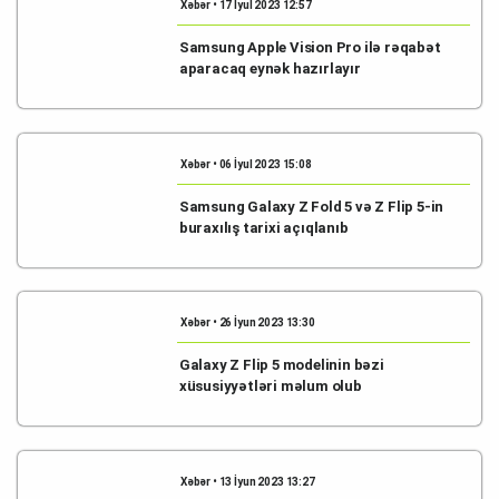
Xəbər • 17 İyul 2023 12:57
Samsung Apple Vision Pro ilə rəqabət
aparacaq eynək hazırlayır
Xəbər • 06 İyul 2023 15:08
Samsung Galaxy Z Fold 5 və Z Flip 5-in
buraxılış tarixi açıqlanıb
Xəbər • 26 İyun 2023 13:30
Galaxy Z Flip 5 modelinin bəzi
xüsusiyyətləri məlum olub
Xəbər • 13 İyun 2023 13:27