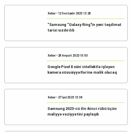
Xəbər • 12 Sentyabr 2023 13:28
“Samsung “Galaxy Ring”in yeni təqdimat
tarixi sızdırılıb
Xəbər • 28 Avqust 2023 15:03
Google Pixel 8 süni intellektlə işləyən
kamera xüsusiyyətlərinə malik olacaq
Xəbər • 27 İyul 2023 13:38
Samsung 2023-cü ilin ikinci rübü üçün
maliyyə vəziyyətini paylaşıb