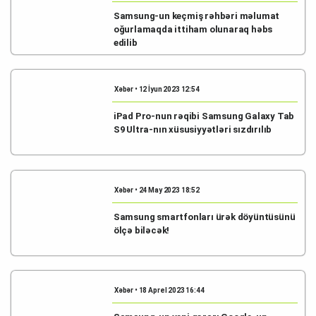
Samsung-un keçmiş rəhbəri məlumat
oğurlamaqda ittiham olunaraq həbs
edilib
Xəbər • 12 İyun 2023 12:54
iPad Pro-nun rəqibi Samsung Galaxy Tab
S9 Ultra-nın xüsusiyyətləri sızdırılıb
Xəbər • 24 May 2023 18:52
Samsung smartfonları ürək döyüntüsünü
ölçə biləcək!
Xəbər • 18 Aprel 2023 16:44